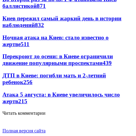
баллистикой
871
Киев пережил самый жаркий день в истории
наблюдений
832
Ночная атака на Киев: стало известно о
жертве
511
Перекроют до осени: в Киеве ограничили
движение популярными проспектами
439
ДТП в Киеве: погибли мать и 2-летний
ребенок
256
Атака 5 августа: в Киеве увеличилось число
жертв
215
Читать комментарии
Полная версия сайта