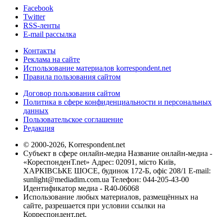
Facebook
Twitter
RSS-ленты
E-mail рассылка
Контакты
Реклама на сайте
Использование материалов korrespondent.net
Правила пользования сайтом
Договор пользования сайтом
Политика в сфере конфиденциальности и персональных
данных
Пользовательское соглашение
Редакция
© 2000-2026, Korrespondent.net
Субъект в сфере онлайн-медиа Название онлайн-медиа -
«КореспонденТ.net» Адрес: 02091, місто Київ,
ХАРКІВСЬКЕ ШОСЕ, будинок 172-Б, офіс 208/1 E-mail:
sunlight@mediadim.com.ua
Телефон: 044-205-43-00
Идентификатор медиа - R40-06068
Использование любых материалов, размещённых на
сайте, разрешается при условии ссылки на
Корреспондент.net.