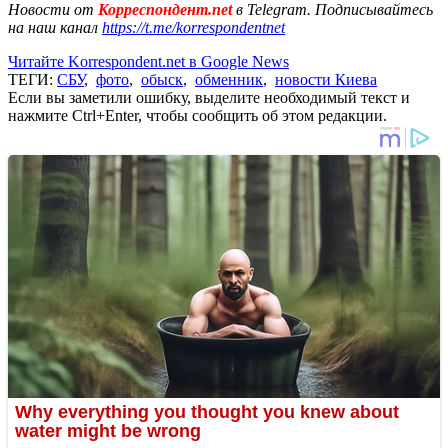
Новости от
Корреспондент.net
в Telegram. Подписывайтесь
на наш канал
https://t.me/korrespondentnet
Читайте Korrespondent.net в Google News
ТЕГИ:
СБУ
,
фото
,
обыск
,
обменник
,
новости Киева
Если вы заметили ошибку, выделите необходимый текст и
нажмите Ctrl+Enter, чтобы сообщить об этом редакции.