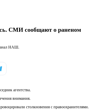
ась. СМИ сообщают о раненом
анал НАШ.
седник агентства.
лечения внимания.
провоцировали столкновения с правоохранителями.