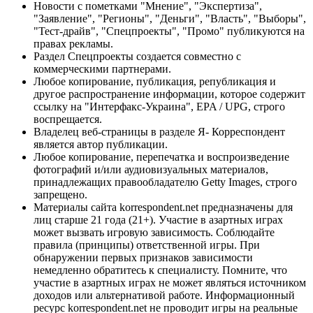
Новости с пометками "Мнение", "Экспертиза",
"Заявление", "Регионы", "Деньги", "Власть", "Выборы",
"Тест-драйв", "Спецпроекты", "Промо" публикуются на
правах рекламы.
Раздел Спецпроекты создается совместно с
коммерческими партнерами.
Любое копирование, публикация, републикация и
другое распространение информации, которое содержит
ссылку на "Интерфакс-Украина", EPA / UPG, строго
воспрещается.
Владелец веб-страницы в разделе Я- Корреспондент
является автор публикации.
Любое копирование, перепечатка и воспроизведение
фотографий и/или аудиовизуальных материалов,
принадлежащих правообладателю Getty Images, строго
запрещено.
Материалы сайта korrespondent.net предназначены для
лиц старше 21 года (21+). Участие в азартных играх
может вызвать игровую зависимость. Соблюдайте
правила (принципы) ответственной игры. При
обнаружении первых признаков зависимости
немедленно обратитесь к специалисту. Помните, что
участие в азартных играх не может являться источником
доходов или альтернативой работе. Информационный
ресурс korrespondent.net не проводит игры на реальные