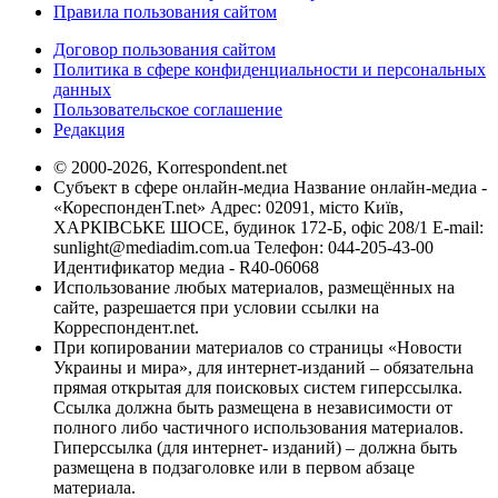
Правила пользования сайтом
Договор пользования сайтом
Политика в сфере конфиденциальности и персональных
данных
Пользовательское соглашение
Редакция
© 2000-2026, Korrespondent.net
Субъект в сфере онлайн-медиа Название онлайн-медиа -
«КореспонденТ.net» Адрес: 02091, місто Київ,
ХАРКІВСЬКЕ ШОСЕ, будинок 172-Б, офіс 208/1 E-mail:
sunlight@mediadim.com.ua
Телефон: 044-205-43-00
Идентификатор медиа - R40-06068
Использование любых материалов, размещённых на
сайте, разрешается при условии ссылки на
Корреспондент.net.
При копировании материалов со страницы «Новости
Украины и мира», для интернет-изданий – обязательна
прямая открытая для поисковых систем гиперссылка.
Ссылка должна быть размещена в независимости от
полного либо частичного использования материалов.
Гиперссылка (для интернет- изданий) – должна быть
размещена в подзаголовке или в первом абзаце
материала.