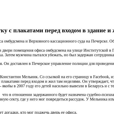
тку с плакатами перед входом в здание 
а омбудсмена и Верховного кассационного суда на Печерске. О
в двери помещения офиса омбудсмена на улице Институтской в ​​
а. Затем мужчина пытался убежать, но был задержан сотрудник
. Он доставлен в Печерское управление полиции для проведени
т Константин Мельник. Со ссылкой на его страницу в Facebook, 
 с плакатами перед входом и жил там неделями. Он утверждает, ч
- якобы в 2007 году его детей насильно вывезли в Беларусь и с 
что в отношении задержанного будет назначена судебно-психиатр
зную секту, где у него мог повредиться рассудок. У Мельника и
т догадки, кто мог поджечь дверь ее офиса.