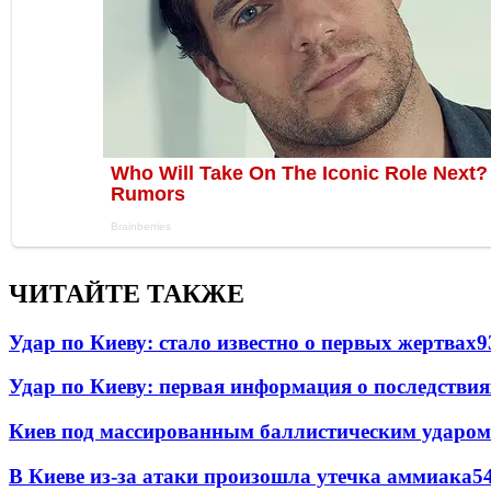
ЧИТАЙТЕ ТАКЖЕ
Удар по Киеву: стало известно о первых жертвах
9
Удар по Киеву: первая информация о последствия
Киев под массированным баллистическим ударом
В Киеве из-за атаки произошла утечка аммиака
5