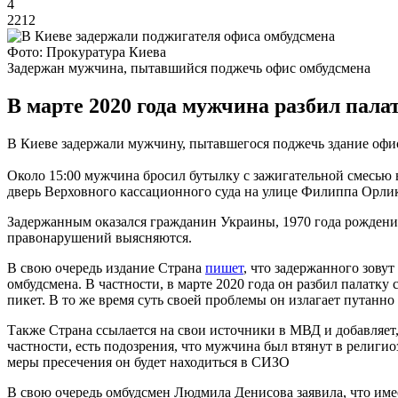
4
2212
Фото: Прокуратура Киева
Задержан мужчина, пытавшийся поджечь офис омбудсмена
В марте 2020 года мужчина разбил пала
В Киеве задержали мужчину, пытавшегося поджечь здание офис
Около 15:00 мужчина бросил бутылку с зажигательной смесью 
дверь Верховного кассационного суда на улице Филиппа Орлик
Задержанным оказался гражданин Украины, 1970 года рождения
правонарушений выясняются.
В свою очередь издание Страна
пишет
, что задержанного зову
омбудсмена. В частности, в марте 2020 года он разбил палатку
пикет. В то же время суть своей проблемы он излагает путанно 
Также Страна ссылается на свои источники в МВД и добавляет, 
частности, есть подозрения, что мужчина был втянут в религио
меры пресечения он будет находиться в СИЗО
В свою очередь омбудсмен Людмила Денисова заявила, что имее