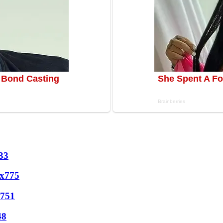
33
х
775
751
48