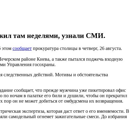
и жил там неделями, узнали СМИ.
б этом
сообщает
прокуратура столицы в четверг, 26 августа.
Печерском районе Киева, а также пытался поджечь входную
ами Управления госохраны.
я следственных действий. Мотивы и обстоятельства
издание сообщает, что прежде мужчина уже пикетировал офис
то по ночам в палатке его били и душили, чтобы он прекратил
тех пор он не может добиться от омбудсмена их возвращения.
ическая экспертиза, которая даст ответ о его вменяемости. В
зъяли самодельный огнемет зажигательные смеси. До избрания