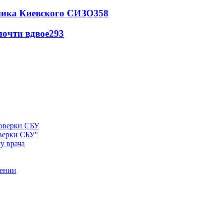
овника Киевского СИЗО
358
почти вдвое
293
оверки СБУ"
у врача
рении