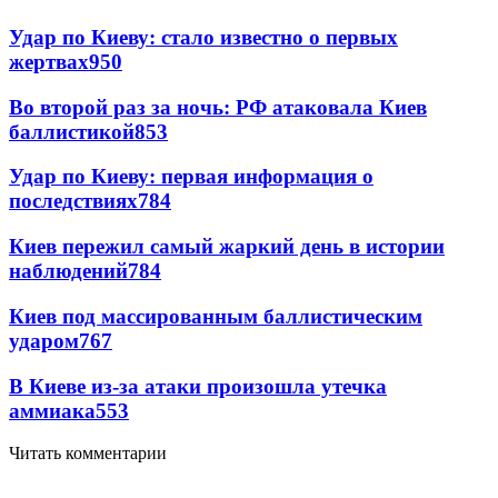
Удар по Киеву: стало известно о первых
жертвах
950
Во второй раз за ночь: РФ атаковала Киев
баллистикой
853
Удар по Киеву: первая информация о
последствиях
784
Киев пережил самый жаркий день в истории
наблюдений
784
Киев под массированным баллистическим
ударом
767
В Киеве из-за атаки произошла утечка
аммиака
553
Читать комментарии