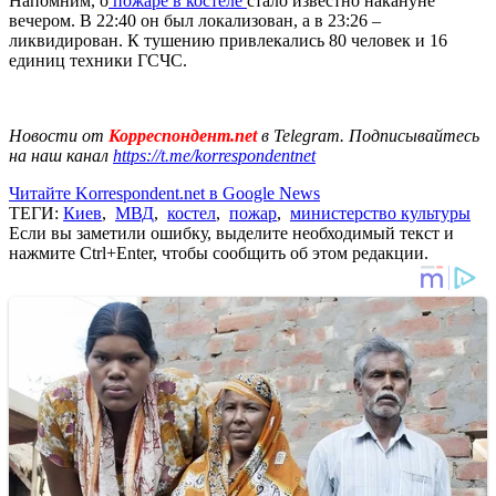
Напомним, о
пожаре в костеле
стало известно накануне
вечером. В 22:40 он был локализован, а в 23:26 –
ликвидирован. К тушению привлекались 80 человек и 16
единиц техники ГСЧС.
Новости от
Корреспондент.net
в Telegram. Подписывайтесь
на наш канал
https://t.me/korrespondentnet
Читайте Korrespondent.net в Google News
ТЕГИ:
Киев
,
МВД
,
костел
,
пожар
,
министерство культуры
Если вы заметили ошибку, выделите необходимый текст и
нажмите Ctrl+Enter, чтобы сообщить об этом редакции.