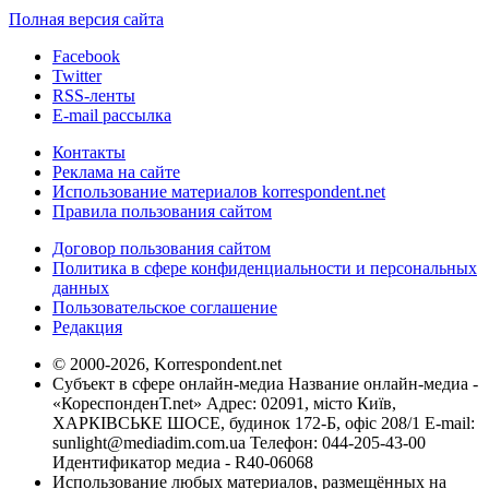
Полная версия сайта
Facebook
Twitter
RSS-ленты
E-mail рассылка
Контакты
Реклама на сайте
Использование материалов korrespondent.net
Правила пользования сайтом
Договор пользования сайтом
Политика в сфере конфиденциальности и персональных
данных
Пользовательское соглашение
Редакция
© 2000-2026, Korrespondent.net
Субъект в сфере онлайн-медиа Название онлайн-медиа -
«КореспонденТ.net» Адрес: 02091, місто Київ,
ХАРКІВСЬКЕ ШОСЕ, будинок 172-Б, офіс 208/1 E-mail:
sunlight@mediadim.com.ua
Телефон: 044-205-43-00
Идентификатор медиа - R40-06068
Использование любых материалов, размещённых на