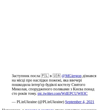
Заступник посла 🇵🇱 в 🇺🇦
@MGiergon
дізнався
на місці про наслідки пожежі, яка ввечері
пошкодила інтер'єр будівлі костелу Святого
Миколая, спорудженого поляками з Києва понад
сто років тому.
pic.twitter.com/WdEPCUW83C
— PLinUkraine (@PLinUkraine)
September 4, 2021