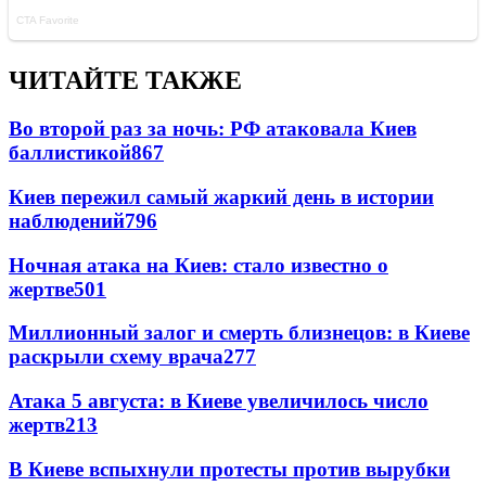
ЧИТАЙТЕ ТАКЖЕ
Во второй раз за ночь: РФ атаковала Киев
баллистикой
867
Киев пережил самый жаркий день в истории
наблюдений
796
Ночная атака на Киев: стало известно о
жертве
501
Миллионный залог и смерть близнецов: в Киеве
раскрыли схему врача
277
Атака 5 августа: в Киеве увеличилось число
жертв
213
В Киеве вспыхнули протесты против вырубки