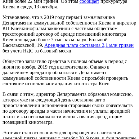
Киев более 22 млн гривен. Об этом
сообщает
прокуратура
Киева в среду, 13 октября.
Установлено, что в 2019 году первый замначальника
Департамента коммунальной собственности Киева и директор
КП Киевкинофильм заключили с частным обществом
трехсторонний договор об аренде помещений кинотеатра
Киев площадью более 7 тыс. кв м на ул. Большой
Васильковской, 19.
Арендная плата составила 2,1 млн гривен
без учета НДС за базовый месяц.
Общество заплатило средства в полном объеме в период с
июня по ноябрь 2019 год включительно. Однако в
дальнейшем арендатор обратился в Департамент
коммунальной собственности Киева с просьбой проверить
состояние использования здания кинотеатра Киев.
В связи с этим, директор Департамента образовал комиссию,
которая уже на следующий день составила акт о
приостановлении исполнения сторонами своих обязательств
по договору аренды в части начисления и уплаты арендной
платы из-за невозможности использования арендатором
помещений кинотеатра.
Этот акт стал основанием для прекращения начисления
арендной платы, начиная с декабря 2019 года, и был подписан