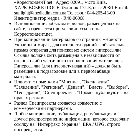
«КореспонденТ.net» Адрес: 02091, місто Київ,
ХАРКІВСЬКЕ ШОСЕ, будинок 172-Б, офіс 208/1 E-mail:
sunlight@mediadim.com.ua
Телефон: 044-205-43-00
Идентификатор медиа - R40-06068
Использование любых материалов, размещённых на
сайте, разрешается при условии ссылки на
Корреспондент.net.
При копировании материалов со страницы «Новости
Украины и мира», для интернет-изданий – обязательна
прямая открытая для поисковых систем гиперссылка.
Ссылка должна быть размещена в независимости от
полного либо частичного использования материалов.
Гиперссылка (для интернет- изданий) – должна быть
размещена в подзаголовке или в первом абзаце
материала.
Новости с пометками "Мнение", "Экспертиза",
"Заявление", "Регионы", "Деньги", "Власть", "Выборы",
"Тест-драйв", "Спецпроекты", "Промо" публикуются на
правах рекламы.
Раздел Спецпроекты создается совместно с
коммерческими партнерами.
Любое копирование, публикация, републикация и
другое распространение информации, которое содержит
ссылку на "Интерфакс-Украина", EPA / UPG, строго
воспрещается.