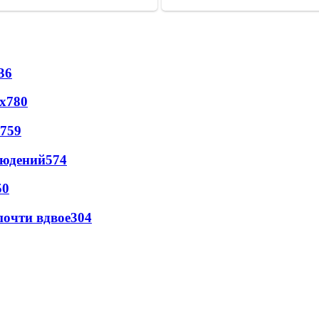
36
х
780
759
людений
574
50
почти вдвое
304