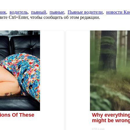
вик
,
водитель
,
пьяный
,
пьяные
,
Пьяные водители
,
новости Ки
те Ctrl+Enter, чтобы сообщить об этом редакции.