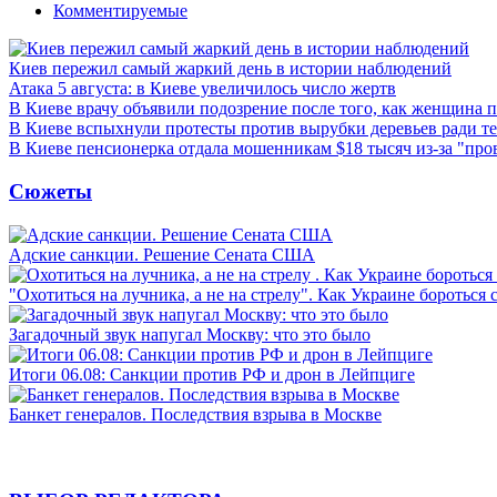
Комментируемые
Киев пережил самый жаркий день в истории наблюдений
Атака 5 августа: в Киеве увеличилось число жертв
В Киеве врачу объявили подозрение после того, как женщина п
В Киеве вспыхнули протесты против вырубки деревьев ради т
В Киеве пенсионерка отдала мошенникам $18 тысяч из-за "пр
Сюжеты
Адские санкции. Решение Сената США
"Охотиться на лучника, а не на стрелу". Как Украине бороться 
Загадочный звук напугал Москву: что это было
Итоги 06.08: Санкции против РФ и дрон в Лейпциге
Банкет генералов. Последствия взрыва в Москве