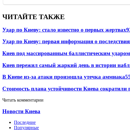
ЧИТАЙТЕ ТАКЖЕ
Удар по Киеву: стало известно о первых жертвах
9
Удар по Киеву: первая информация о последствия
Киев под массированным баллистическим ударом
Киев пережил самый жаркий день в истории наб
В Киеве из-за атаки произошла утечка аммиака
5
Стоимость плана устойчивости Киева сократили 
Читать комментарии
Новости Киева
Последние
Популярные