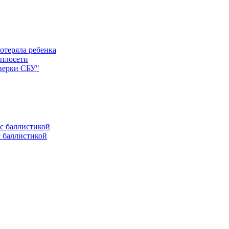
отеряла ребенка
еплосети
оверки СБУ"
с баллистикой