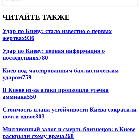
ЧИТАЙТЕ ТАКЖЕ
Удар по Киеву: стало известно о первых
жертвах
936
Удар по Киеву: первая информация о
последствиях
780
Киев под массированным баллистическим
ударом
759
В Киеве из-за атаки произошла утечка
аммиака
550
Стоимость плана устойчивости Киева сократили
почти вдвое
303
Миллионный залог и смерть близнецов: в Киеве
раскрыли схему врача
268