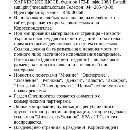
ХАРКІВСЬКЕ ШОСЕ, будинок 172-Б, офіс 208/1 E-mail:
sunlight@mediadim.com.ua
Телефон: 044-205-43-00
Идентификатор медиа - R40-06068
Использование любых материалов, размещённых на
сайте, разрешается при условии ссылки на
Корреспондент.net.
При копировании материалов со страницы «Новости
Украины и мира», для интернет-изданий – обязательна
прямая открытая для поисковых систем гиперссылка.
Ссылка должна быть размещена в независимости от
полного либо частичного использования материалов.
Гиперссылка (для интернет- изданий) – должна быть
размещена в подзаголовке или в первом абзаце
материала.
Новости с пометками "Мнение", "Экспертиза",
"Заявление", "Регионы", "Деньги", "Власть", "Выборы",
"Тест-драйв", "Спецпроекты", "Промо" публикуются на
правах рекламы.
Раздел Спецпроекты создается совместно с
коммерческими партнерами.
Любое копирование, публикация, републикация и
другое распространение информации, которое содержит
ссылку на "Интерфакс-Украина", EPA / UPG, строго
воспрещается.
Владелец веб-страницы в разделе Я- Корреспондент