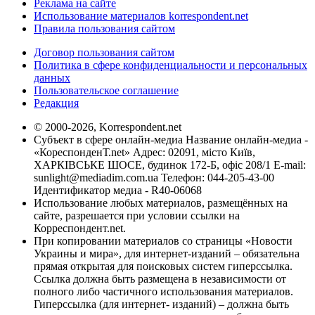
Реклама на сайте
Использование материалов korrespondent.net
Правила пользования сайтом
Договор пользования сайтом
Политика в сфере конфиденциальности и персональных
данных
Пользовательское соглашение
Редакция
© 2000-2026, Korrespondent.net
Субъект в сфере онлайн-медиа Название онлайн-медиа -
«КореспонденТ.net» Адрес: 02091, місто Київ,
ХАРКІВСЬКЕ ШОСЕ, будинок 172-Б, офіс 208/1 E-mail:
sunlight@mediadim.com.ua
Телефон: 044-205-43-00
Идентификатор медиа - R40-06068
Использование любых материалов, размещённых на
сайте, разрешается при условии ссылки на
Корреспондент.net.
При копировании материалов со страницы «Новости
Украины и мира», для интернет-изданий – обязательна
прямая открытая для поисковых систем гиперссылка.
Ссылка должна быть размещена в независимости от
полного либо частичного использования материалов.
Гиперссылка (для интернет- изданий) – должна быть