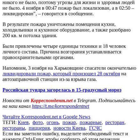
никого не было, поэтому угрозы для жизни и здоровья людей
не было. 4 ноября в 00:47 пожар был локализован, а в 02:50 –
ликвидирован", – говорится в сообщении.
В результате пожара уничтожены помещения кухни,
холодильники и кухонное оборудование, а также разобрано
200 кв. м потолка здания.
Были привлечены четыре единицы техники и 18 человек
личного состава. Причина возгорания устанавливается
правоохранительными органами.
Напомним, 3 ноября на Харьковщине спасатели окончательно
ликвидировали пожар, который произошел 28 октября
на
автозаправочной станции из-за взрыва газа.
Российская тундра загорелась в 15-градусный мороз
Новости от
Корреспондент.net
в Telegram. Подписывайтесь
на наш канал
https://t.me/korrespondentnet
Читайте Korrespondent.net в Google News
ТЕГИ:
Киев
,
фото
,
огонь
,
пожар
,
пожарные
,
ресторан
,
рестораны
,
пиццерия
,
новости Киева
,
ГСЧС
Если вы заметили ошибку, выделите необходимый текст и
нажмите Ctrl+Enter, чтобы сообщить об этом редакции.