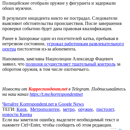
Полицейские отобрали оружие у фигуранта и задержали
обоих мужчин.
В результате инцидента никто не пострадал. Следователи
выясняют обстоятельства происшествия. После завершения
проверки событию будет дана правовая квалификация.
Ранее в Запорожье один из посетителей катка, пребывая в
нетрезвом состоянии,
угрожал работникам развлекательного
центра
пистолетом из-за абонемента.
Напомним, замглавы Нацполиции Александр Фацевич
заявил, что
полиция осуществляет тщательный контроль
за
оборотом оружия, в том числе охотничьего.
Новости от
Корреспондент.net
в Telegram. Подписывайтесь
на наш канал
https://t.me/korrespondentnet
Читайте Korrespondent.net в Google News
ТЕГИ:
Киев
,
Метрополитен
,
метро
,
оружие
,
пистолет
,
новости Киева
Если вы заметили ошибку, выделите необходимый текст и
нажмите Ctrl+Enter, чтобы сообщить об этом редакции.