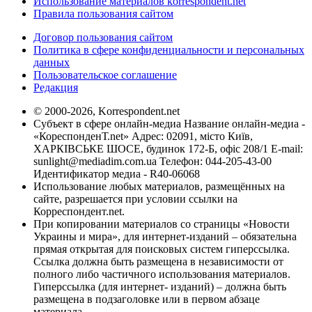
Использование материалов korrespondent.net
Правила пользования сайтом
Договор пользования сайтом
Политика в сфере конфиденциальности и персональных
данных
Пользовательское соглашение
Редакция
© 2000-2026, Korrespondent.net
Субъект в сфере онлайн-медиа Название онлайн-медиа -
«КореспонденТ.net» Адрес: 02091, місто Київ,
ХАРКІВСЬКЕ ШОСЕ, будинок 172-Б, офіс 208/1 E-mail:
sunlight@mediadim.com.ua
Телефон: 044-205-43-00
Идентификатор медиа - R40-06068
Использование любых материалов, размещённых на
сайте, разрешается при условии ссылки на
Корреспондент.net.
При копировании материалов со страницы «Новости
Украины и мира», для интернет-изданий – обязательна
прямая открытая для поисковых систем гиперссылка.
Ссылка должна быть размещена в независимости от
полного либо частичного использования материалов.
Гиперссылка (для интернет- изданий) – должна быть
размещена в подзаголовке или в первом абзаце
материала.