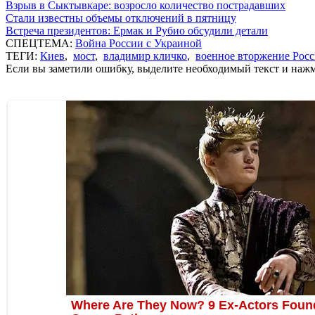
Взрыв в Сыктывкаре: возросло количество пострадавших
Стали известны объемы отключений в пятницу
Встреча президентов: Ермак и Рубио обсудили детали
СПЕЦТЕМА:
Война России с Украиной
ТЕГИ:
Киев
,
мост
,
владимир кличко
,
военное вторжение Рос
Если вы заметили ошибку, выделите необходимый текст и нажми