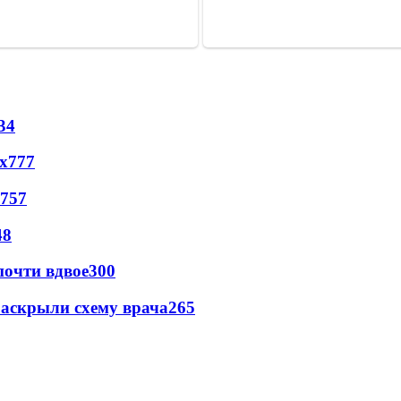
34
х
777
757
48
почти вдвое
300
раскрыли схему врача
265