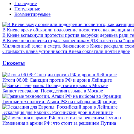
Последние
Популярные
Комментируемые
В Киеве врачу объявили подозрение после того, как женщина п
В Киеве вспыхнули протесты против вырубки деревьев ради т
В Киеве пенсионерка отдала мошенникам $18 тысяч из-за "пр
Миллионный залог и смерть близнецов: в Киеве раскрыли схем
Стоимость плана устойчивости Киева сократили почти вдвое
Сюжеты
Итоги 06.08: Санкции против РФ и дрон в Лейпциге
Банкет генералов. Последствия взрыва в Москве
Грязные технологии. Атаки РФ на выборы во Франции
Эскалация для Европы. Российский дрон в Лейпциге
Изменения в армии РФ: что стоит за решением Путина