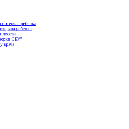
отеряла ребенка
еплосети
оверки СБУ"
у врача