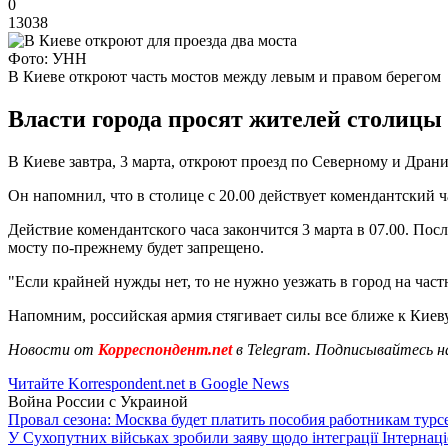
0
13038
Фото: УНН
В Киеве откроют часть мостов между левым и правом берегом
Власти города просят жителей столицы 
В Киеве завтра, 3 марта, откроют проезд по Северному и Драни
Он напомнил, что в столице с 20.00 действует комендантский 
Действие комендантского часа закончится 3 марта в 07.00. П
мосту по-прежнему будет запрещено.
"Если крайней нужды нет, то не нужно уезжать в город на част
Напомним, российская армия стягивает силы все ближе к Киеву
Новости от
Корреспондент.net
в Telegram. Подписывайтесь н
Читайте Korrespondent.net в Google News
Война России с Украиной
Провал сезона: Москва будет платить пособия работникам тур
У Сухопутних військах зробили заяву щодо інтеграції Інтернац