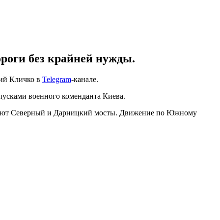
ороги без крайней нужды.
лий Кличко в
Telegram
-канале.
опусками военного коменданта Киева.
откроют Северный и Дарницкий мосты. Движение по Южному