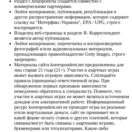
Раздел Спецпроекты создается совместно с
коммерческими партнерами.
Любое копирование, публикация, републикация и
другое распространение информации, которое содержит
ссылку на "Интерфакс-Украина", EPA / UPG, строго
воспрещается.
Владелец веб-страницы в разделе Я- Корреспондент
является автор публикации.
Любое копирование, перепечатка и воспроизведение
фотографий и/или аудиовизуальных материалов,
принадлежащих правообладателю Getty Images, строго
запрещено.
Материалы сайта korrespondent.net предназначены для
лиц старше 21 года (21+). Участие в азартных играх
может вызвать игровую зависимость. Соблюдайте
правила (принципы) ответственной игры. При
обнаружении первых признаков зависимости
немедленно обратитесь к специалисту. Помните, что
участие в азартных играх не может являться источником
доходов или альтернативой работе. Информационный
ресурс korrespondent.net не проводит игры на реальные
и/или виртуальные деньги, сайт не принимает ни в
какой форме оплату ставок и других платежей, которые
связаны/могут быть связаны с азартными играми,
букмекерами или тотализаторами. Какие-либо