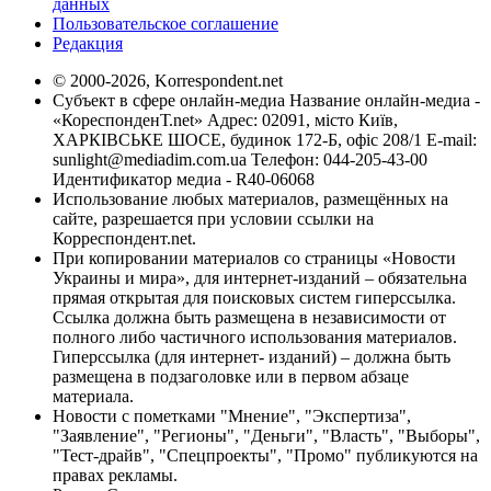
данных
Пользовательское соглашение
Редакция
© 2000-2026, Korrespondent.net
Субъект в сфере онлайн-медиа Название онлайн-медиа -
«КореспонденТ.net» Адрес: 02091, місто Київ,
ХАРКІВСЬКЕ ШОСЕ, будинок 172-Б, офіс 208/1 E-mail:
sunlight@mediadim.com.ua
Телефон: 044-205-43-00
Идентификатор медиа - R40-06068
Использование любых материалов, размещённых на
сайте, разрешается при условии ссылки на
Корреспондент.net.
При копировании материалов со страницы «Новости
Украины и мира», для интернет-изданий – обязательна
прямая открытая для поисковых систем гиперссылка.
Ссылка должна быть размещена в независимости от
полного либо частичного использования материалов.
Гиперссылка (для интернет- изданий) – должна быть
размещена в подзаголовке или в первом абзаце
материала.
Новости с пометками "Мнение", "Экспертиза",
"Заявление", "Регионы", "Деньги", "Власть", "Выборы",
"Тест-драйв", "Спецпроекты", "Промо" публикуются на
правах рекламы.