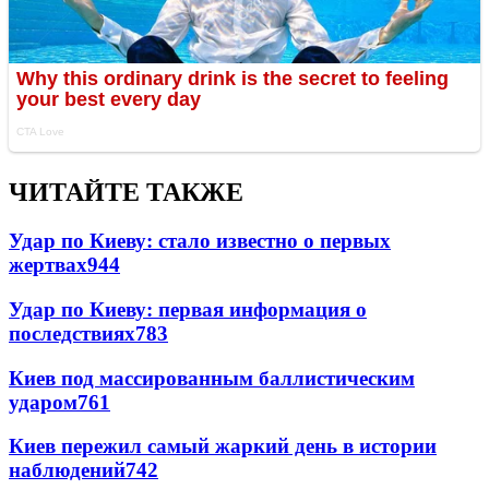
ЧИТАЙТЕ ТАКЖЕ
Удар по Киеву: стало известно о первых
жертвах
944
Удар по Киеву: первая информация о
последствиях
783
Киев под массированным баллистическим
ударом
761
Киев пережил самый жаркий день в истории
наблюдений
742