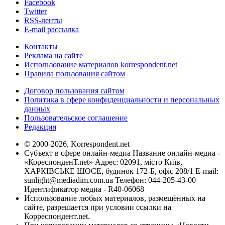
Facebook
Twitter
RSS-ленты
E-mail рассылка
Контакты
Реклама на сайте
Использование материалов korrespondent.net
Правила пользования сайтом
Договор пользования сайтом
Политика в сфере конфиденциальности и персональных
данных
Пользовательское соглашение
Редакция
© 2000-2026, Korrespondent.net
Субъект в сфере онлайн-медиа Название онлайн-медиа -
«КореспонденТ.net» Адрес: 02091, місто Київ,
ХАРКІВСЬКЕ ШОСЕ, будинок 172-Б, офіс 208/1 E-mail:
sunlight@mediadim.com.ua
Телефон: 044-205-43-00
Идентификатор медиа - R40-06068
Использование любых материалов, размещённых на
сайте, разрешается при условии ссылки на
Корреспондент.net.