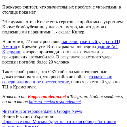
Прокурор считает, что значительных проблем с укрытиями в
столице пока нет.
"Не думаю, что в Киеве есть серьезные проблемы с укрытием.
Кроме бомбоубежищ, у нас есть метро, много домов с
подземными паркингами", - сказал Кипер.
Напомним, 27 июня россияне
нанесли ракетный удар по ТЦ
Амстор
в Кременчуге. Вторая ракета повредила
здание АО
Кредмаш
, которое производило только запчасти для
гражданских автомобилей. В результате ракетного удара
россиян погибли более 20 человек.
Также сообщалось, что СБУ собрала многочисленные
доказательства того, что российские войска
сознательно
совершили военное преступление
, нанеся ракетный удар по
ТЦ в Кременчуге.
Новости от
Корреспондент.net
в Telegram. Подписывайтесь
на наш канал
https://t.me/korrespondentnet
Читайте Korrespondent.net в Google News
Война России с Украиной
Провал сезона: Москва будет платить пособия работникам
турсектора Крыма