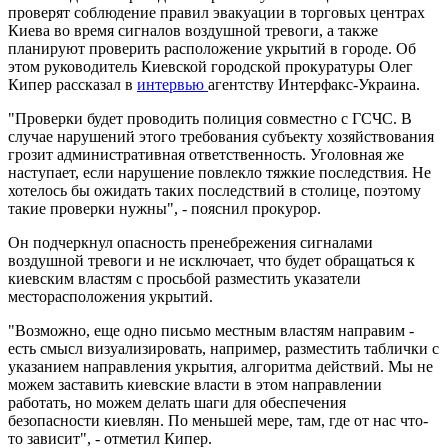
проверят соблюдение правил эвакуации в торговых центрах
Киева во время сигналов воздушной тревоги, а также
планируют проверить расположение укрытий в городе. Об
этом руководитель Киевской городской прокуратуры Олег
Кипер рассказал в
интервью
агентству Интерфакс-Украина.
"Проверки будет проводить полиция совместно с ГСЧС. В
случае нарушений этого требования субъекту хозяйствования
грозит административная ответственность. Уголовная же
наступает, если нарушение повлекло тяжкие последствия. Не
хотелось бы ожидать таких последствий в столице, поэтому
такие проверки нужны", - пояснил прокурор.
Он подчеркнул опасность пренебрежения сигналами
воздушной тревоги и не исключает, что будет обращаться к
киевским властям с просьбой разместить указатели
месторасположения укрытий.
"Возможно, еще одно письмо местным властям направим -
есть смысл визуализировать, например, разместить таблички с
указанием направления укрытия, алгоритма действий. Мы не
можем заставить киевские власти в этом направлении
работать, но можем делать шаги для обеспечения
безопасности киевлян. По меньшей мере, там, где от нас что-
то зависит", - отметил Кипер.