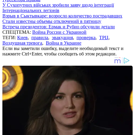
У Сухопутних військах зробили заяву щодо інтеграції
Інтернаціональних легіонів
Взрыв в Сыктывкаре: возросло количество пострадавших
Стали известны объемы отключений в пятницу
Встреча президентов: Ермак и Рубио обсудили детали
СПЕЦТЕМА:
Война России с Украиной
ТЕГИ:
Киев
,
правила
,
эвакуация
,
проверка
,
ТРЦ
,
Воздушная тревога
,
Война в Украине
Если вы заметили ошибку, выделите необходимый текст и
нажмите Ctrl+Enter, чтобы сообщить об этом редакции.