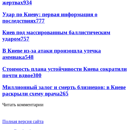
жертвах
934
Удар по Киеву: первая информация о
последствиях
777
Киев под массированным баллистическим
ударом
757
В Киеве из-за атаки произошла утечка
аммиака
548
Стоимость плана устойчивости Киева сократили
почти вдвое
300
Миллионный залог и смерть близнецов: в Киеве
раскрыли схему врача
265
Читать комментарии
Полная версия сайта