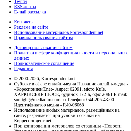
Twitter
RSS-ленты
E-mail рассылка
Контакты
Реклама на сайте
Использование материалов korrespondent.net
Правила пользования сайтом
Договор пользования сайтом
Политика в сфере конфиденциальности и персональных
данных
Пользовательское соглашение
Редакция
© 2000-2026, Korrespondent.net
Субъект в сфере онлайн-медиа Название онлайн-медиа -
«КореспонденТ.net» Адрес: 02091, місто Київ,
ХАРКІВСЬКЕ ШОСЕ, будинок 172-Б, офіс 208/1 E-mail:
sunlight@mediadim.com.ua
Телефон: 044-205-43-00
Идентификатор медиа - R40-06068
Использование любых материалов, размещённых на
сайте, разрешается при условии ссылки на
Корреспондент.net.
При копировании материалов со страницы «Новости