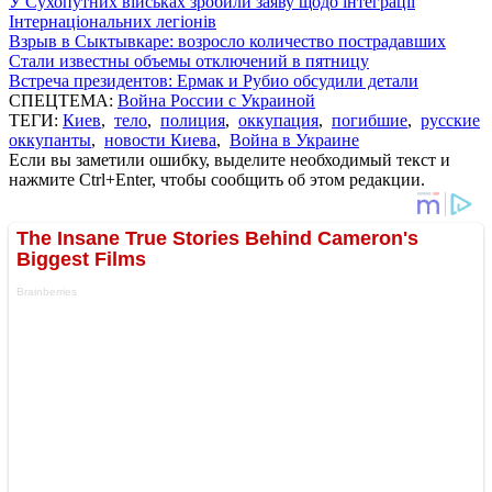
У Сухопутних військах зробили заяву щодо інтеграції
Інтернаціональних легіонів
Взрыв в Сыктывкаре: возросло количество пострадавших
Стали известны объемы отключений в пятницу
Встреча президентов: Ермак и Рубио обсудили детали
СПЕЦТЕМА:
Война России с Украиной
ТЕГИ:
Киев
,
тело
,
полиция
,
оккупация
,
погибшие
,
русские
оккупанты
,
новости Киева
,
Война в Украине
Если вы заметили ошибку, выделите необходимый текст и
нажмите Ctrl+Enter, чтобы сообщить об этом редакции.