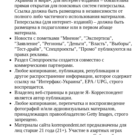
Украины и мира», для интернет-изданий – обязательна
прямая открытая для поисковых систем гиперссылка.
Ссылка должна быть размещена в независимости от
полного либо частичного использования материалов.
Гиперссылка (для интернет- изданий) – должна быть
размещена в подзаголовке или в первом абзаце
материала.
Новости с пометками "Мнение", "Экспертиза",
"Заявление", "Регионы", "Деньги", "Власть", "Выборы",
"Тест-драйв", "Спецпроекты", "Промо" публикуются на
правах рекламы.
Раздел Спецпроекты создается совместно с
коммерческими партнерами.
Любое копирование, публикация, републикация и
другое распространение информации, которое содержит
ссылку на "Интерфакс-Украина", EPA / UPG, строго
воспрещается.
Владелец веб-страницы в разделе Я- Корреспондент
является автор публикации.
Любое копирование, перепечатка и воспроизведение
фотографий и/или аудиовизуальных материалов,
принадлежащих правообладателю Getty Images, строго
запрещено.
Материалы сайта korrespondent.net предназначены для
лиц старше 21 года (21+). Участие в азартных играх