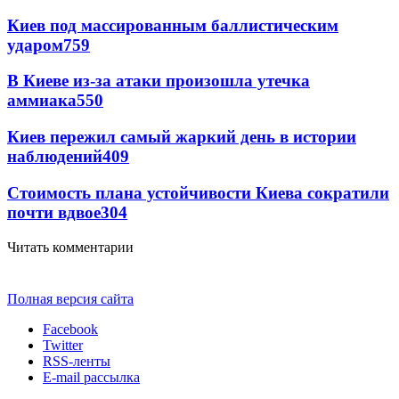
Киев под массированным баллистическим
ударом
759
В Киеве из-за атаки произошла утечка
аммиака
550
Киев пережил самый жаркий день в истории
наблюдений
409
Стоимость плана устойчивости Киева сократили
почти вдвое
304
Читать комментарии
Полная версия сайта
Facebook
Twitter
RSS-ленты
E-mail рассылка