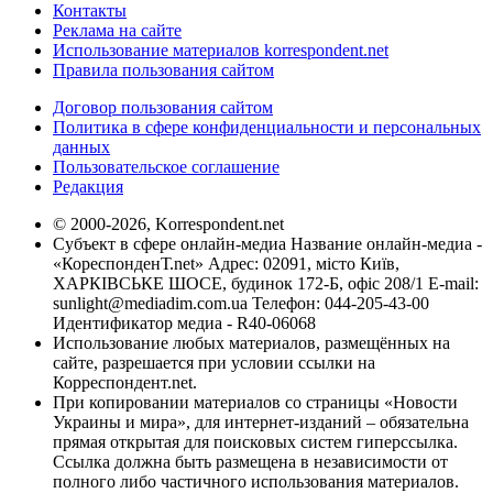
Контакты
Реклама на сайте
Использование материалов korrespondent.net
Правила пользования сайтом
Договор пользования сайтом
Политика в сфере конфиденциальности и персональных
данных
Пользовательское соглашение
Редакция
© 2000-2026, Korrespondent.net
Субъект в сфере онлайн-медиа Название онлайн-медиа -
«КореспонденТ.net» Адрес: 02091, місто Київ,
ХАРКІВСЬКЕ ШОСЕ, будинок 172-Б, офіс 208/1 E-mail:
sunlight@mediadim.com.ua
Телефон: 044-205-43-00
Идентификатор медиа - R40-06068
Использование любых материалов, размещённых на
сайте, разрешается при условии ссылки на
Корреспондент.net.
При копировании материалов со страницы «Новости
Украины и мира», для интернет-изданий – обязательна
прямая открытая для поисковых систем гиперссылка.
Ссылка должна быть размещена в независимости от
полного либо частичного использования материалов.