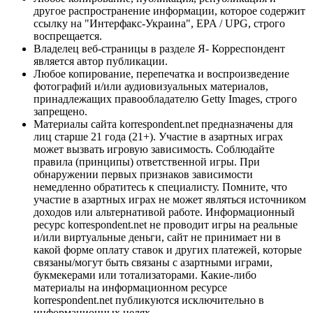
другое распространение информации, которое содержит
ссылку на "Интерфакс-Украина", EPA / UPG, строго
воспрещается.
Владелец веб-страницы в разделе Я- Корреспондент
является автор публикации.
Любое копирование, перепечатка и воспроизведение
фотографий и/или аудиовизуальных материалов,
принадлежащих правообладателю Getty Images, строго
запрещено.
Материалы сайта korrespondent.net предназначены для
лиц старше 21 года (21+). Участие в азартных играх
может вызвать игровую зависимость. Соблюдайте
правила (принципы) ответственной игры. При
обнаружении первых признаков зависимости
немедленно обратитесь к специалисту. Помните, что
участие в азартных играх не может являться источником
доходов или альтернативой работе. Информационный
ресурс korrespondent.net не проводит игры на реальные
и/или виртуальные деньги, сайт не принимает ни в
какой форме оплату ставок и других платежей, которые
связаны/могут быть связаны с азартными играми,
букмекерами или тотализаторами. Какие-либо
материалы на информационном ресурсе
korrespondent.net публикуются исключительно в
информационных целях.