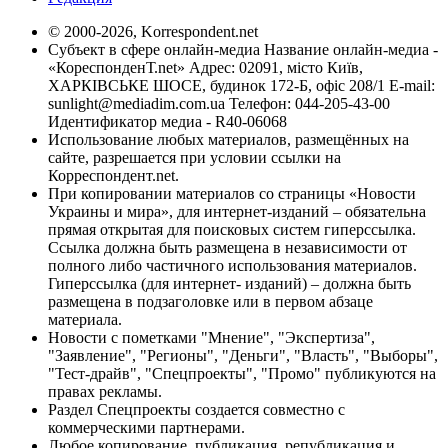
© 2000-2026, Korrespondent.net
Субъект в сфере онлайн-медиа Название онлайн-медиа -
«КореспонденТ.net» Адрес: 02091, місто Київ,
ХАРКІВСЬКЕ ШОСЕ, будинок 172-Б, офіс 208/1 E-mail:
sunlight@mediadim.com.ua
Телефон: 044-205-43-00
Идентификатор медиа - R40-06068
Использование любых материалов, размещённых на
сайте, разрешается при условии ссылки на
Корреспондент.net.
При копировании материалов со страницы «Новости
Украины и мира», для интернет-изданий – обязательна
прямая открытая для поисковых систем гиперссылка.
Ссылка должна быть размещена в независимости от
полного либо частичного использования материалов.
Гиперссылка (для интернет- изданий) – должна быть
размещена в подзаголовке или в первом абзаце
материала.
Новости с пометками "Мнение", "Экспертиза",
"Заявление", "Регионы", "Деньги", "Власть", "Выборы",
"Тест-драйв", "Спецпроекты", "Промо" публикуются на
правах рекламы.
Раздел Спецпроекты создается совместно с
коммерческими партнерами.
Любое копирование, публикация, републикация и