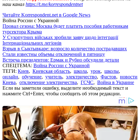
наш канал
https://t.me/korrespondentnet
Читайте Korrespondent.net в Google News
Война России с Украиной
Провал сезона: Москва будет платить пособия работникам
турсектора Крыма
У Сухопутних військах зробили заяву щодо інтеграції
Інтернаціональних легіонів
Взрыв в Сыктывкаре: возросло количество пострадавших
Стали известны объемы отключений в пятницу
Встреча президентов: Ермак и Рубио обсудили детали
СПЕЦТЕМА:
Война России с Украиной
ТЕГИ:
Киев
,
Киевская область
,
школа
,
урок
,
школы
,
онлайн
,
обучение
,
учитель
,
электричество
,
Фастов
,
новости
Киева
,
отключение электричества
,
ГСЧС
,
Война в Украине
Если вы заметили ошибку, выделите необходимый текст и
нажмите Ctrl+Enter, чтобы сообщить об этом редакции.