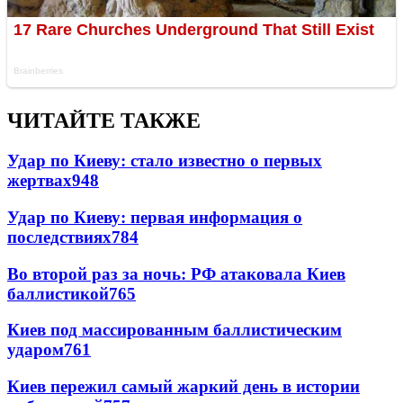
ЧИТАЙТЕ ТАКЖЕ
Удар по Киеву: стало известно о первых
жертвах
948
Удар по Киеву: первая информация о
последствиях
784
Во второй раз за ночь: РФ атаковала Киев
баллистикой
765
Киев под массированным баллистическим
ударом
761
Киев пережил самый жаркий день в истории