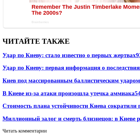
ЧИТАЙТЕ ТАКЖЕ
Удар по Киеву: стало известно о первых жертвах
9
Удар по Киеву: первая информация о последствия
Киев под массированным баллистическим ударом
В Киеве из-за атаки произошла утечка аммиака
5
Стоимость плана устойчивости Киева сократили 
Миллионный залог и смерть близнецов: в Киеве 
Читать комментарии