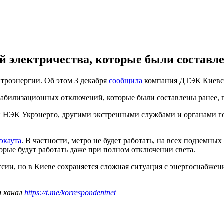
электричества, которые были составлен
ктроэнергии. Об этом 3 декабря
сообщила
компания ДТЭК Киевск
табилизационных отключений, которые были составлены ранее, п
ми НЭК Укрэнерго, другими экстренными службами и органами г
экаута
. В частности, метро не будет работать, на всех подземн
торые будут работать даже при полном отключении света.
ссии, но в Киеве сохраняется сложная ситуация с энергоснабжен
ш канал
https://t.me/korrespondentnet