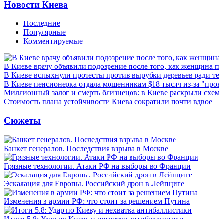
Новости Киева
Последние
Популярные
Комментируемые
В Киеве врачу объявили подозрение после того, как женщина п
В Киеве вспыхнули протесты против вырубки деревьев ради т
В Киеве пенсионерка отдала мошенникам $18 тысяч из-за "пр
Миллионный залог и смерть близнецов: в Киеве раскрыли схем
Стоимость плана устойчивости Киева сократили почти вдвое
Сюжеты
Банкет генералов. Последствия взрыва в Москве
Грязные технологии. Атаки РФ на выборы во Франции
Эскалация для Европы. Российский дрон в Лейпциге
Изменения в армии РФ: что стоит за решением Путина
Итоги 5.8: Удар по Киеву и нехватка антибаллистики