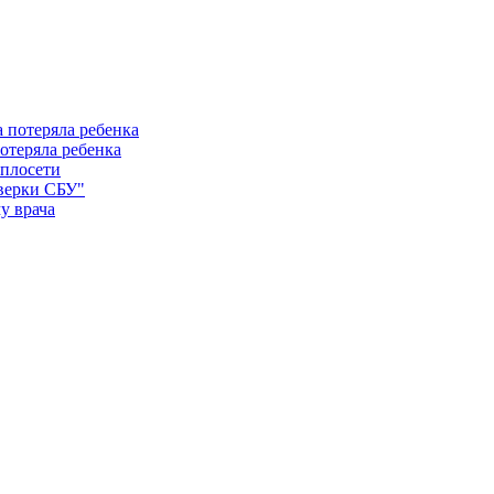
отеряла ребенка
еплосети
оверки СБУ"
у врача