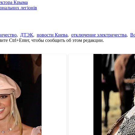
сектора Крыма
іональних легіонів
ричество
,
ДТЭК
,
новости Киева
,
отключение электричества
,
Во
те Ctrl+Enter, чтобы сообщить об этом редакции.