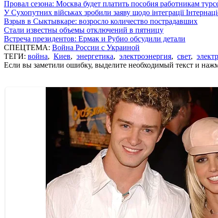
Провал сезона: Москва будет платить пособия работникам тур
У Сухопутних військах зробили заяву щодо інтеграції Інтернац
Взрыв в Сыктывкаре: возросло количество пострадавших
Стали известны объемы отключений в пятницу
Встреча президентов: Ермак и Рубио обсудили детали
СПЕЦТЕМА:
Война России с Украиной
ТЕГИ:
война
,
Киев
,
энергетика
,
электроэнергия
,
свет
,
элект
Если вы заметили ошибку, выделите необходимый текст и нажми