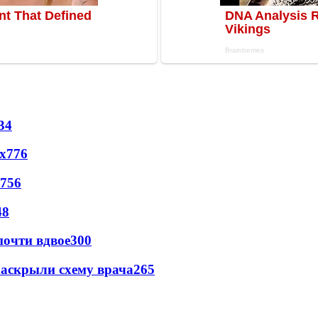
34
х
776
756
48
почти вдвое
300
раскрыли схему врача
265