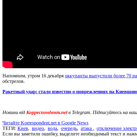
Напомним, утром 16 декабря
оккупанты выпустили более 70 ра
обстрелов.
Ракетный удар: стало известно о повреждениях на Киевщин
Новини від
Корреспондент.net
в Telegram. Підписуйтесь на на
Читайте Korrespondent.net в Google News
ТЕГИ:
Киев
,
видео
,
вода
,
очередь
,
атака
,
отключение электр
Если вы заметили ошибку, выделите необходимый текст и нажми