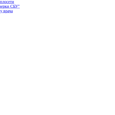
еплосети
оверки СБУ"
у врача