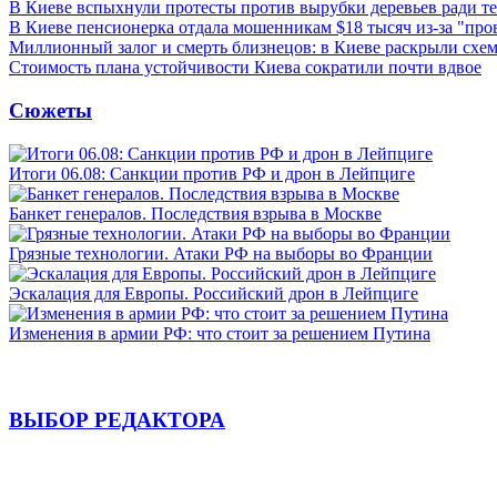
В Киеве вспыхнули протесты против вырубки деревьев ради т
В Киеве пенсионерка отдала мошенникам $18 тысяч из-за "пр
Миллионный залог и смерть близнецов: в Киеве раскрыли схем
Стоимость плана устойчивости Киева сократили почти вдвое
Сюжеты
Итоги 06.08: Санкции против РФ и дрон в Лейпциге
Банкет генералов. Последствия взрыва в Москве
Грязные технологии. Атаки РФ на выборы во Франции
Эскалация для Европы. Российский дрон в Лейпциге
Изменения в армии РФ: что стоит за решением Путина
ВЫБОР РЕДАКТОРА