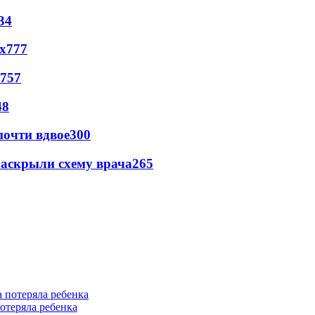
34
х
777
757
48
почти вдвое
300
раскрыли схему врача
265
отеряла ребенка