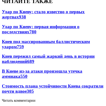
ЧИТАЙТЕ ТАКЖЕ
Удар по Киеву: стало известно о первых
жертвах
938
Удар по Киеву: первая информация о
последствиях
780
Киев под массированным баллистическим
ударом
759
Киев пережил самый жаркий день в истории
наблюдений
689
В Киеве из-за атаки произошла утечка
аммиака
550
Стоимость плана устойчивости Киева сократили
почти вдвое
305
Читать комментарии