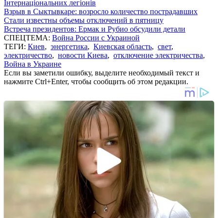
Інтернаціональних легіонів
Взрыв в Сыктывкаре: возросло количество пострадавших
Стали известны объемы отключений в пятницу
Встреча президентов: Ермак и Рубио обсудили детали
СПЕЦТЕМА:
Война России с Украиной
ТЕГИ:
Киев
,
энергетика
,
Киевская область
,
свет
,
электричество
,
новости Киева
,
отключение электричества
,
Война в Украине
Если вы заметили ошибку, выделите необходимый текст и
нажмите Ctrl+Enter, чтобы сообщить об этом редакции.