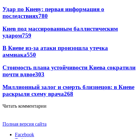
Удар по Киеву: первая информация о
последствиях
780
Киев под массированным баллистическим
ударом
759
В Киеве из-за атаки произошла утечка
аммиака
550
Стоимость плана устойчивости Киева сократили
почти вдвое
303
Миллионный залог и смерть близнецов: в Киеве
раскрыли схему врача
268
Читать комментарии
Полная версия сайта
Facebook