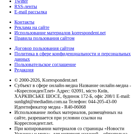
Twitter
RSS-ленты
E-mail рассылка
Контакты
Реклама на сайте
Использование материалов korrespondent.net
Правила пользования сайтом
Договор пользования сайтом
Политика в сфере конфиденциальности и персональных
данных
Пользовательское соглашение
Редакция
© 2000-2026, Korrespondent.net
Субъект в сфере онлайн-медиа Название онлайн-медиа -
«КореспонденТ.net» Адрес: 02091, місто Київ,
ХАРКІВСЬКЕ ШОСЕ, будинок 172-Б, офіс 208/1 E-mail:
sunlight@mediadim.com.ua
Телефон: 044-205-43-00
Идентификатор медиа - R40-06068
Использование любых материалов, размещённых на
сайте, разрешается при условии ссылки на
Корреспондент.net.
При копировании материалов со страницы «Новости
Украины и мира», для интернет-изданий – обязательна