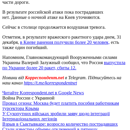
части дороги.
В результате российской атаки пока пострадавших
нет. Данные о ночной атаке на Киев уточняются.
Сейчас в столице продолжается воздушная тревога.
Отметим, в результате вражеского ракетного удара днем, 31
декабря,
в Киеве ранения получили более 20 человек,
есть
также один погибший.
Напомним, Главнокомандующий Вооруженными силами
Украины Валерий Залужный сообщил, что Россия
выпустила
по Украине более 20 ракет, сбиты 12.
Новини від
Корреспондент.net
в Telegram. Підписуйтесь на
наш канал
https://t.me/korrespondentnet
Читайте Korrespondent.net в Google News
Война России с Украиной
Провал сезона: Москва будет платить пособия работникам
турсектора Крыма
У Сухопутних військах зробили заяву щодо інтеграції
Інтернаціональних легіонів
Взрыв в Сыктывкаре: возросло количество пострадавших
Стали известны объемы отключений в пятницу