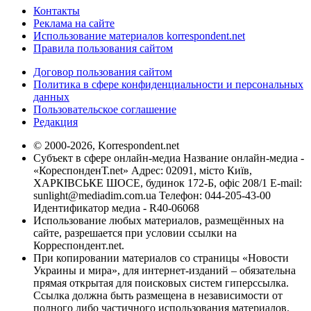
Контакты
Реклама на сайте
Использование материалов korrespondent.net
Правила пользования сайтом
Договор пользования сайтом
Политика в сфере конфиденциальности и персональных
данных
Пользовательское соглашение
Редакция
© 2000-2026, Korrespondent.net
Субъект в сфере онлайн-медиа Название онлайн-медиа -
«КореспонденТ.net» Адрес: 02091, місто Київ,
ХАРКІВСЬКЕ ШОСЕ, будинок 172-Б, офіс 208/1 E-mail:
sunlight@mediadim.com.ua
Телефон: 044-205-43-00
Идентификатор медиа - R40-06068
Использование любых материалов, размещённых на
сайте, разрешается при условии ссылки на
Корреспондент.net.
При копировании материалов со страницы «Новости
Украины и мира», для интернет-изданий – обязательна
прямая открытая для поисковых систем гиперссылка.
Ссылка должна быть размещена в независимости от
полного либо частичного использования материалов.