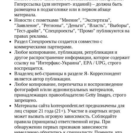
Гиперссылка (для интернет- изданий) – должна быть
размещена в подзаголовке или в первом абзаце
материала.
Новости с пометками "Мнение", "Экспертиза",
"Заявление", "Регионы", "Деньги", "Власть", "Выборы",
"Тест-драйв", "Спецпроекты", "Промо" публикуются на
правах рекламы.
Раздел Спецпроекты создается совместно с
коммерческими партнерами.
Любое копирование, публикация, републикация и
другое распространение информации, которое содержит
ссылку на "Интерфакс-Украина", EPA / UPG, строго
воспрещается.
Владелец веб-страницы в разделе Я- Корреспондент
является автор публикации.
Любое копирование, перепечатка и воспроизведение
фотографий и/или аудиовизуальных материалов,
принадлежащих правообладателю Getty Images, строго
запрещено.
Материалы сайта korrespondent.net предназначены для
лиц старше 21 года (21+). Участие в азартных играх
может вызвать игровую зависимость. Соблюдайте
правила (принципы) ответственной игры. При
обнаружении первых признаков зависимости
немедленно обратитесь к специалисту. Помните, что