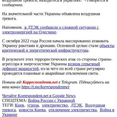
воздушной тревоги, находитесь в укрытиях!" - говорится в
сообщении.
На значительной части Украины объявлена воздушная
тревога.
Напомним,
в ДТЭК сообщили о сложной ситуации с
электроэнергией на Одесчине
.
С октября 2022 года Россия начала массированно атаковать
Украину ракетами и дронами. Основной целью стали
объекты
критической и энергетической инфраструктуры
.
В результате этих террористических атак со стороны страны-
агрессора в энергосистеме Украины
возник серьезный
дефицит мощностей
, из-за чего по всей стране регулярно
проводятся плановые и аварийные отключения света.
Новини від
Корреспондент.net
в Telegram. Підписуйтесь на
наш канал
https://t.me/korrespondentnet
Читайте Korrespondent.net в Google News
СПЕЦТЕМА:
Война России с Украиной
ТЕГИ:
Киев
,
угроза
,
электричество
,
ДТЭК
,
Воздушная
тревога
,
новости Киева
,
отключение электричества
,
Война в
Украине