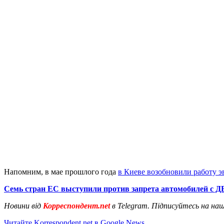
Напомним, в мае прошлого года
в Киеве возобновили работу э
Семь стран ЕС выступили против запрета автомобилей с 
Новини від
Корреспондент.net
в Telegram. Підписуйтесь на на
Читайте Korrespondent.net в Google News