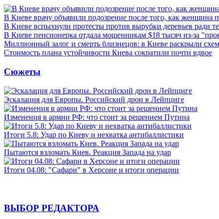
В Киеве врачу объявили подозрение после того, как женщина п
В Киеве вспыхнули протесты против вырубки деревьев ради т
В Киеве пенсионерка отдала мошенникам $18 тысяч из-за "пр
Миллионный залог и смерть близнецов: в Киеве раскрыли схем
Стоимость плана устойчивости Киева сократили почти вдвое
Сюжеты
Эскалация для Европы. Российский дрон в Лейпциге
Изменения в армии РФ: что стоит за решением Путина
Итоги 5.8: Удар по Киеву и нехватка антибаллистики
Пытаются взломать Киев. Реакция Запада на удар
Итоги 04.08: "Сафари" в Херсоне и итоги операции
ВЫБОР РЕДАКТОРА