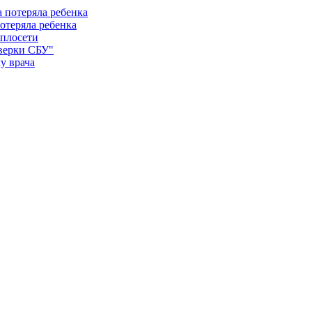
отеряла ребенка
еплосети
оверки СБУ"
у врача