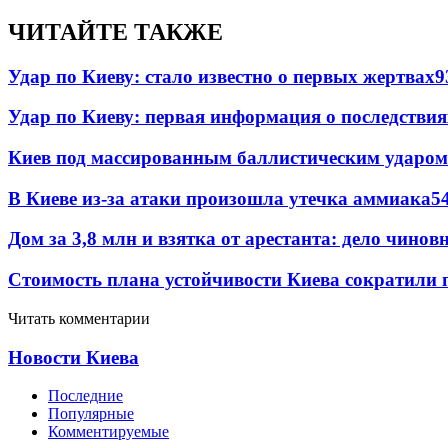
ЧИТАЙТЕ ТАКЖЕ
Удар по Киеву: стало известно о первых жертвах
9
Удар по Киеву: первая информация о последствия
Киев под массированным баллистическим ударом
В Киеве из-за атаки произошла утечка аммиака
5
Дом за 3,8 млн и взятка от арестанта: дело чин
Стоимость плана устойчивости Киева сократили 
Читать комментарии
Новости Киева
Последние
Популярные
Комментируемые