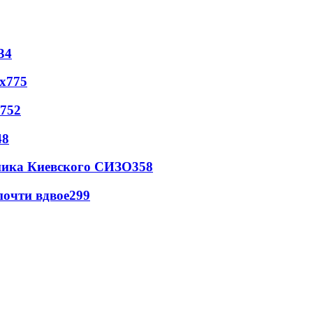
34
х
775
752
48
овника Киевского СИЗО
358
почти вдвое
299