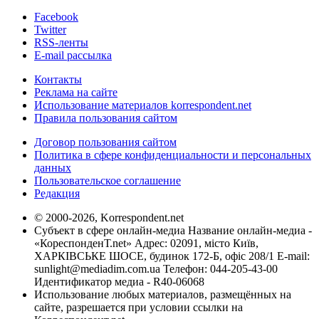
Facebook
Twitter
RSS-ленты
E-mail рассылка
Контакты
Реклама на сайте
Использование материалов korrespondent.net
Правила пользования сайтом
Договор пользования сайтом
Политика в сфере конфиденциальности и персональных
данных
Пользовательское соглашение
Редакция
© 2000-2026, Korrespondent.net
Субъект в сфере онлайн-медиа Название онлайн-медиа -
«КореспонденТ.net» Адрес: 02091, місто Київ,
ХАРКІВСЬКЕ ШОСЕ, будинок 172-Б, офіс 208/1 E-mail:
sunlight@mediadim.com.ua
Телефон: 044-205-43-00
Идентификатор медиа - R40-06068
Использование любых материалов, размещённых на
сайте, разрешается при условии ссылки на