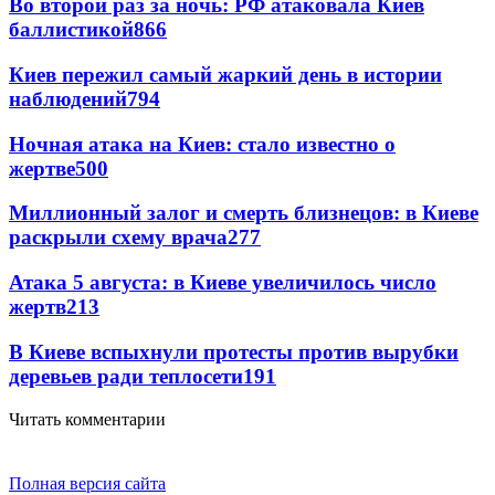
Во второй раз за ночь: РФ атаковала Киев
баллистикой
866
Киев пережил самый жаркий день в истории
наблюдений
794
Ночная атака на Киев: стало известно о
жертве
500
Миллионный залог и смерть близнецов: в Киеве
раскрыли схему врача
277
Атака 5 августа: в Киеве увеличилось число
жертв
213
В Киеве вспыхнули протесты против вырубки
деревьев ради теплосети
191
Читать комментарии
Полная версия сайта