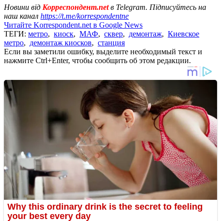
Новини від
Корреспондент.net
в Telegram. Підписуйтесь на
наш канал
https://t.me/korrespondentne
Читайте Korrespondent.net в Google News
ТЕГИ:
метро
,
киоск
,
МАФ
,
сквер
,
демонтаж
,
Киевское
метро
,
демонтаж киосков
,
станция
Если вы заметили ошибку, выделите необходимый текст и
нажмите Ctrl+Enter, чтобы сообщить об этом редакции.