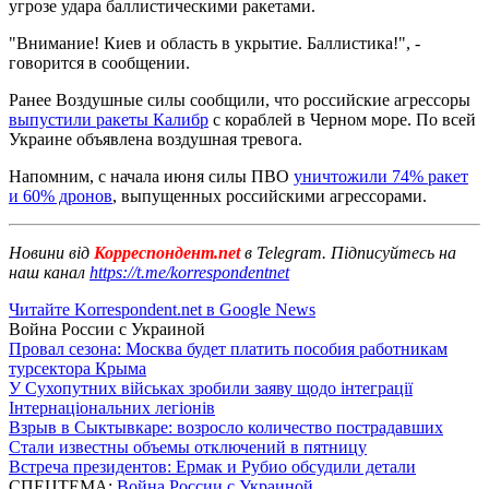
угрозе удара баллистическими ракетами.
"Внимание! Киев и область в укрытие. Баллистика!", -
говорится в сообщении.
Ранее Воздушные силы сообщили, что российские агрессоры
выпустили ракеты Калибр
с кораблей в Черном море. По всей
Украине объявлена воздушная тревога.
Напомним, с начала июня силы ПВО
уничтожили 74% ракет
и 60% дронов
, выпущенных российскими агрессорами.
Новини від
Корреспондент.net
в Telegram. Підписуйтесь на
наш канал
https://t.me/korrespondentnet
Читайте Korrespondent.net в Google News
Война России с Украиной
Провал сезона: Москва будет платить пособия работникам
турсектора Крыма
У Сухопутних військах зробили заяву щодо інтеграції
Інтернаціональних легіонів
Взрыв в Сыктывкаре: возросло количество пострадавших
Стали известны объемы отключений в пятницу
Встреча президентов: Ермак и Рубио обсудили детали
СПЕЦТЕМА:
Война России с Украиной