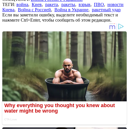
ТЕГИ:
война
,
Киев
,
ракета
,
ракеты
,
взрыв
,
ПВО
,
новости
Киева
,
Война с Россией
,
Война в Украине
,
ракетный удар
Если вы заметили ошибку, выделите необходимый текст и
нажмите Ctrl+Enter, чтобы сообщить об этом редакции.