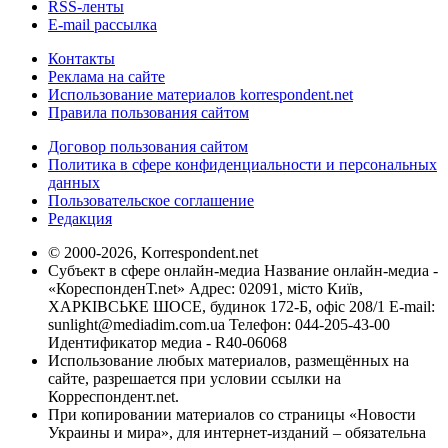
RSS-ленты
E-mail рассылка
Контакты
Реклама на сайте
Использование материалов korrespondent.net
Правила пользования сайтом
Договор пользования сайтом
Политика в сфере конфиденциальности и персональных
данных
Пользовательское соглашение
Редакция
© 2000-2026, Korrespondent.net
Субъект в сфере онлайн-медиа Название онлайн-медиа -
«КореспонденТ.net» Адрес: 02091, місто Київ,
ХАРКІВСЬКЕ ШОСЕ, будинок 172-Б, офіс 208/1 E-mail:
sunlight@mediadim.com.ua
Телефон: 044-205-43-00
Идентификатор медиа - R40-06068
Использование любых материалов, размещённых на
сайте, разрешается при условии ссылки на
Корреспондент.net.
При копировании материалов со страницы «Новости
Украины и мира», для интернет-изданий – обязательна