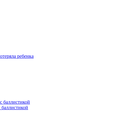
отеряла ребенка
с баллистикой