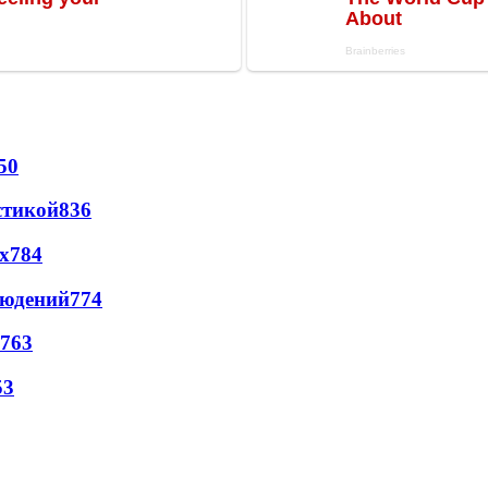
50
стикой
836
х
784
людений
774
763
53