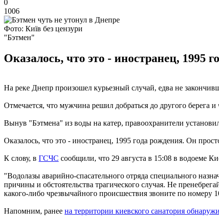
0
1006
Фото: Київ без цензури
"Бэтмен"
Оказалось, что это - иностранец, 1995 
На реке Днепр произошел курьезный случай, едва не закончивш
Отмечается, что мужчина решил добраться до другого берега и
Вынув "Бэтмена" из воды на катер, правоохранители установил
Оказалось, что это - иностранец, 1995 года рождения. Он прост
К слову, в
ГСЧС
сообщили, что 29 августа в 15:08 в водоеме К
"Водолазы аварийно-спасательного отряда специального назнач
причины и обстоятельства трагического случая. Не пренебрегай
какого-либо чрезвычайного происшествия звоните по номеру 10
Напомним, ранее
на территории киевского санатория обнаруж