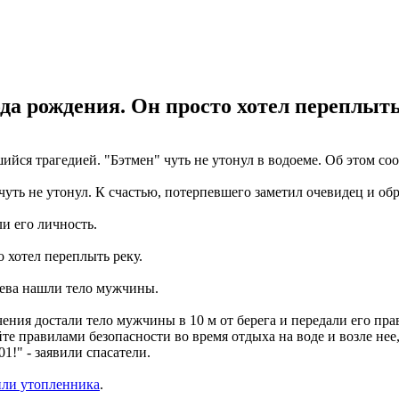
года рождения. Он просто хотел переплыть
ийся трагедией. "Бэтмен" чуть не утонул в водоеме. Об этом со
 чуть не утонул. К счастью, потерпевшего заметил очевидец и о
и его личность.
о хотел переплыть реку.
иева нашли тело мужчины.
ения достали тело мужчины в 10 м от берега и передали его пр
те правилами безопасности во время отдыха на воде и возле нее,
1!" - заявили спасатели.
или утопленника
.