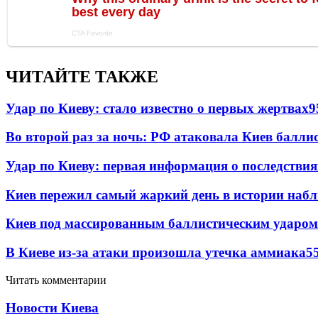
ЧИТАЙТЕ ТАКЖЕ
Удар по Киеву: стало известно о первых жертвах
9
Во второй раз за ночь: РФ атаковала Киев балли
Удар по Киеву: первая информация о последствия
Киев пережил самый жаркий день в истории наб
Киев под массированным баллистическим ударом
В Киеве из-за атаки произошла утечка аммиака
5
Читать комментарии
Новости Киева