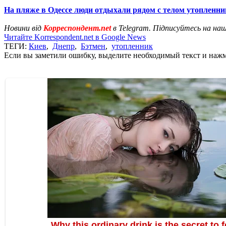
На пляже в Одессе люди отдыхали рядом с телом утопленни
Новини від
Корреспондент.net
в Telegram. Підписуйтесь на на
Читайте Korrespondent.net в Google News
ТЕГИ:
Киев
,
Днепр
,
Бэтмен
,
утопленник
Если вы заметили ошибку, выделите необходимый текст и нажми