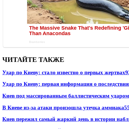
ЧИТАЙТЕ ТАКЖЕ
Удар по Киеву: стало известно о первых жертвах
9
Удар по Киеву: первая информация о последствия
Киев под массированным баллистическим ударом
В Киеве из-за атаки произошла утечка аммиака
5
Киев пережил самый жаркий день в истории наб