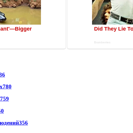
36
х
780
759
50
людений
356