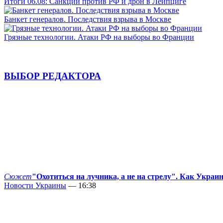
Итоги 06.08: Санкции против РФ и дрон в Лейпциге
Банкет генералов. Последствия взрыва в Москве
Грязные технологии. Атаки РФ на выборы во Франции
ВЫБОР РЕДАКТОРА
Сюжет
"Охотиться на лучника, а не на стрелу". Как Украи
Новости Украины
— 16:38