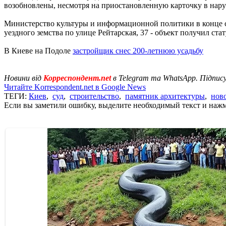
возобновлены, несмотря на приостановленную карточку в нару
Министерство культуры и информационной политики в конце с
уездного земства по улице Рейтарская, 37 - объект получил ста
В Киеве на Подоле
застройщик снес 200-летнюю усадьбу
Новини від
Корреспондент.net
в Telegram та WhatsApp. Підпис
Читайте Korrespondent.net в Google News
ТЕГИ:
Киев
,
суд
,
строительство
,
памятник архитектуры
,
нов
Если вы заметили ошибку, выделите необходимый текст и нажми