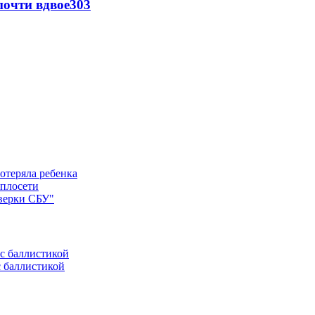
почти вдвое
303
отеряла ребенка
еплосети
оверки СБУ"
с баллистикой