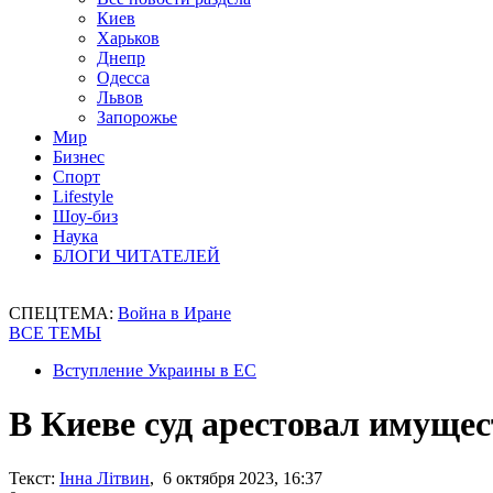
Киев
Харьков
Днепр
Одесса
Львов
Запорожье
Мир
Бизнес
Спорт
Lifestyle
Шоу-биз
Наука
БЛОГИ ЧИТАТЕЛЕЙ
СПЕЦТЕМА:
Война в Иране
ВСЕ ТЕМЫ
Вступление Украины в ЕС
В Киеве суд арестовал имуще
Текст:
Інна Літвин
, 6 октября 2023, 16:37