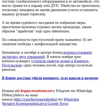
систему газобаллонного оборудования в ее автомобиле, что
могло привести к взрыву или ДТП. Убийства не произошло,
поскольку женщина во время движения успела остановить
машину ручным тормозом.
А во время судебного заседания по избранию меры
пресечения мужчина угрожал жизни прокурора, таким
образом "заработав" еще одно обвинение.
По совокупности преступлений врачу назначено 10 лет
лишения свободы с конфискацией имущества.
Напомним, в октябре в центре Киева
военнослужащий
застрелил двух товарищей
. В начале ноября трое
военнослужащих
устроили пьяную резню в Каменце-
Подольском
: один человек погиб, еще пятеро получили
ранения.
В Киеве жестоко убили военного: тело нашли в водоеме
Новини від
Корреспондент.net
в Telegram та WhatsApp.
Підписуйтесь на наші
канали
https://t.me/korrespondentnet
та
WhatsApp
Читайте Korrespondent.net в Google News