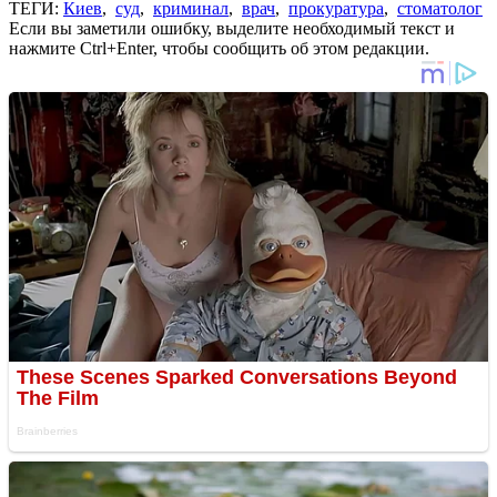
ТЕГИ:
Киев
,
суд
,
криминал
,
врач
,
прокуратура
,
стоматолог
Если вы заметили ошибку, выделите необходимый текст и
нажмите Ctrl+Enter, чтобы сообщить об этом редакции.