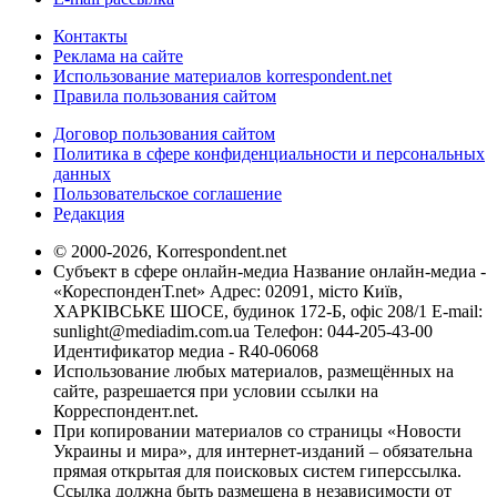
Контакты
Реклама на сайте
Использование материалов korrespondent.net
Правила пользования сайтом
Договор пользования сайтом
Политика в сфере конфиденциальности и персональных
данных
Пользовательское соглашение
Редакция
© 2000-2026, Korrespondent.net
Субъект в сфере онлайн-медиа Название онлайн-медиа -
«КореспонденТ.net» Адрес: 02091, місто Київ,
ХАРКІВСЬКЕ ШОСЕ, будинок 172-Б, офіс 208/1 E-mail:
sunlight@mediadim.com.ua
Телефон: 044-205-43-00
Идентификатор медиа - R40-06068
Использование любых материалов, размещённых на
сайте, разрешается при условии ссылки на
Корреспондент.net.
При копировании материалов со страницы «Новости
Украины и мира», для интернет-изданий – обязательна
прямая открытая для поисковых систем гиперссылка.
Ссылка должна быть размещена в независимости от