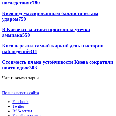
последствиях
780
Киев под массированным баллистическим
ударом
759
В Киеве из-за атаки произошла утечка
аммиака
550
Киев пережил самый жаркий день в истории
наблюдений
311
Стоимость плана устойчивости Киева сократили
почти вдвое
303
Читать комментарии
Полная версия сайта
Facebook
Twitter
RSS-ленты
E-mail рассылка