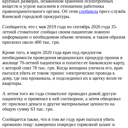
крупных размерах, незаконном хранении психотропных
веществ и угрозе насилием в отношении работника
правоохранительного органа. Об этом
сообщила
пресс-служба
Киевской городской прокуратуры.
Сообщается, что с мая 2019 года по сентябрь 2020 года 35-
летний стоматолог сообщал своим пациентам ложную
информацию о необходимом объеме лечения, и таким образом
присвоил около 400 тыс. грн.
Кроме того, в марте 2020 года врач под предлогом
необходимости проведения медицинских процедур проник в
жилище 70-летней пациентки и похитил ее банковскую карту,
с которой снял 78 тыс. грн. Когда женщина уличила его, врач
пытался убить ее током: принес электрические провода к
дому, где она проживала, и подсоединил их к щитку возле ее
квартиры.
А летом того же года стоматолог проводил домой другую
пациентку и применил к ней снотворное, а затем обворовал
ее: присвоил деньги и другие материальные ценности на
общую сумму 63 тыс. грн.
Сообщается также, что в том же году врач пытался убить
прежнюю тещу: намеренно повредил тормозной шланг и