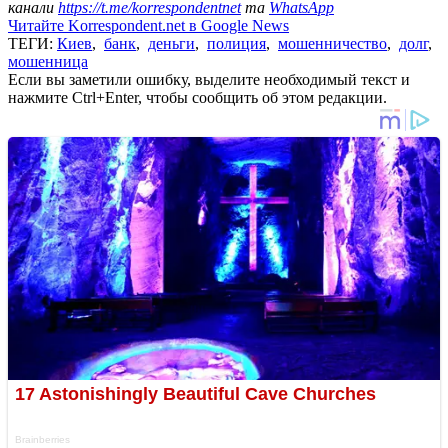
канали
https://t.me/korrespondentnet
та
WhatsApp
Читайте Korrespondent.net в Google News
ТЕГИ:
Киев
,
банк
,
деньги
,
полиция
,
мошенничество
,
долг
,
мошенница
Если вы заметили ошибку, выделите необходимый текст и
нажмите Ctrl+Enter, чтобы сообщить об этом редакции.