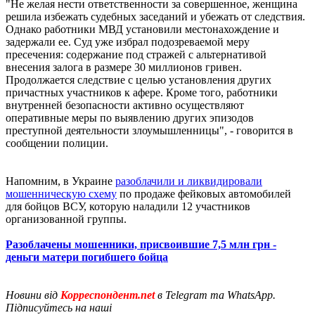
"Не желая нести ответственности за совершенное, женщина
решила избежать судебных заседаний и убежать от следствия.
Однако работники МВД установили местонахождение и
задержали ее. Суд уже избрал подозреваемой меру
пресечения: содержание под стражей с альтернативой
внесения залога в размере 30 миллионов гривен.
Продолжается следствие с целью установления других
причастных участников к афере. Кроме того, работники
внутренней безопасности активно осуществляют
оперативные меры по выявлению других эпизодов
преступной деятельности злоумышленницы", - говорится в
сообщении полиции.
Напомним, в Украине
разоблачили и ликвидировали
мошенническую схему
по продаже фейковых автомобилей
для бойцов ВСУ, которую наладили 12 участников
организованной группы.
Разоблачены мошенники, присвоившие 7,5 млн грн -
деньги матери погибшего бойца
Новини від
Корреспондент.net
в Telegram та WhatsApp.
Підписуйтесь на наші