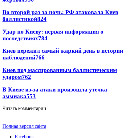
Во второй раз за ночь: РФ атаковала Киев
баллистикой
824
Удар по Киеву: первая информация о
последствиях
784
Киев пережил самый жаркий день в истории
наблюдений
766
Киев под массированным баллистическим
ударом
762
В Киеве из-за атаки произошла утечка
аммиака
553
Читать комментарии
Полная версия сайта
Facebook