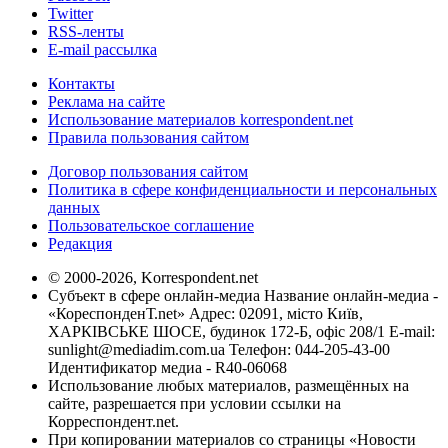
Twitter
RSS-ленты
E-mail рассылка
Контакты
Реклама на сайте
Использование материалов korrespondent.net
Правила пользования сайтом
Договор пользования сайтом
Политика в сфере конфиденциальности и персональных
данных
Пользовательское соглашение
Редакция
© 2000-2026, Korrespondent.net
Субъект в сфере онлайн-медиа Название онлайн-медиа -
«КореспонденТ.net» Адрес: 02091, місто Київ,
ХАРКІВСЬКЕ ШОСЕ, будинок 172-Б, офіс 208/1 E-mail:
sunlight@mediadim.com.ua
Телефон: 044-205-43-00
Идентификатор медиа - R40-06068
Использование любых материалов, размещённых на
сайте, разрешается при условии ссылки на
Корреспондент.net.
При копировании материалов со страницы «Новости