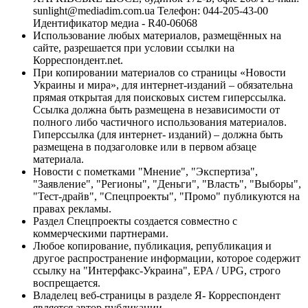
sunlight@mediadim.com.ua
Телефон: 044-205-43-00
Идентификатор медиа - R40-06068
Использование любых материалов, размещённых на
сайте, разрешается при условии ссылки на
Корреспондент.net.
При копировании материалов со страницы «Новости
Украины и мира», для интернет-изданий – обязательна
прямая открытая для поисковых систем гиперссылка.
Ссылка должна быть размещена в независимости от
полного либо частичного использования материалов.
Гиперссылка (для интернет- изданий) – должна быть
размещена в подзаголовке или в первом абзаце
материала.
Новости с пометками "Мнение", "Экспертиза",
"Заявление", "Регионы", "Деньги", "Власть", "Выборы",
"Тест-драйв", "Спецпроекты", "Промо" публикуются на
правах рекламы.
Раздел Спецпроекты создается совместно с
коммерческими партнерами.
Любое копирование, публикация, републикация и
другое распространение информации, которое содержит
ссылку на "Интерфакс-Украина", EPA / UPG, строго
воспрещается.
Владелец веб-страницы в разделе Я- Корреспондент
является автор публикации.