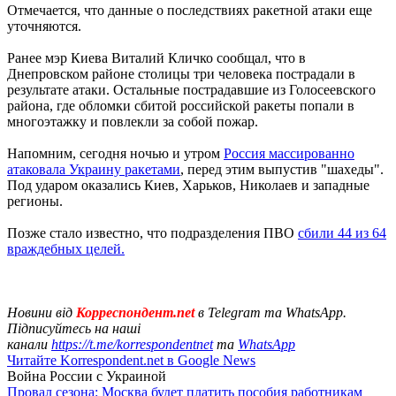
Отмечается, что данные о последствиях ракетной атаки еще
уточняются.
Ранее мэр Киева Виталий Кличко сообщал, что в
Днепровском районе столицы три человека пострадали в
результате атаки. Остальные пострадавшие из Голосеевского
района, где обломки сбитой российской ракеты попали в
многоэтажку и повлекли за собой пожар.
Напомним, сегодня ночью и утром
Россия массированно
атаковала Украину ракетами
, перед этим выпустив "шахеды".
Под ударом оказались Киев, Харьков, Николаев и западные
регионы.
Позже стало известно, что подразделения ПВО
сбили 44 из 64
враждебных целей.
Новини від
Корреспондент.net
в Telegram та WhatsApp.
Підписуйтесь на наші
канали
https://t.me/korrespondentnet
та
WhatsApp
Читайте Korrespondent.net в Google News
Война России с Украиной
Провал сезона: Москва будет платить пособия работникам