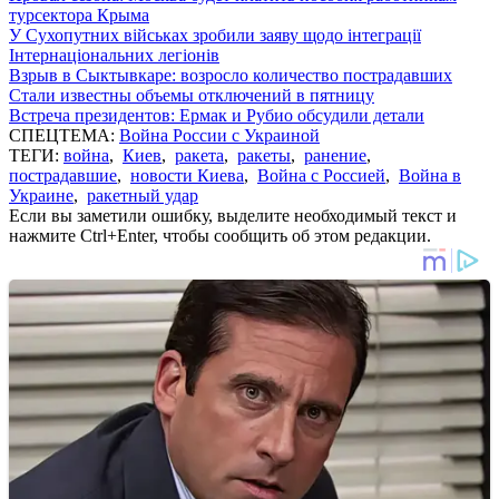
турсектора Крыма
У Сухопутних військах зробили заяву щодо інтеграції
Інтернаціональних легіонів
Взрыв в Сыктывкаре: возросло количество пострадавших
Стали известны объемы отключений в пятницу
Встреча президентов: Ермак и Рубио обсудили детали
СПЕЦТЕМА:
Война России с Украиной
ТЕГИ:
война
,
Киев
,
ракета
,
ракеты
,
ранение
,
пострадавшие
,
новости Киева
,
Война с Россией
,
Война в
Украине
,
ракетный удар
Если вы заметили ошибку, выделите необходимый текст и
нажмите Ctrl+Enter, чтобы сообщить об этом редакции.