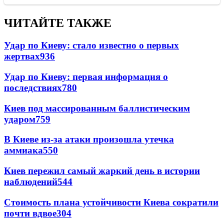
ЧИТАЙТЕ ТАКЖЕ
Удар по Киеву: стало известно о первых
жертвах
936
Удар по Киеву: первая информация о
последствиях
780
Киев под массированным баллистическим
ударом
759
В Киеве из-за атаки произошла утечка
аммиака
550
Киев пережил самый жаркий день в истории
наблюдений
544
Стоимость плана устойчивости Киева сократили
почти вдвое
304