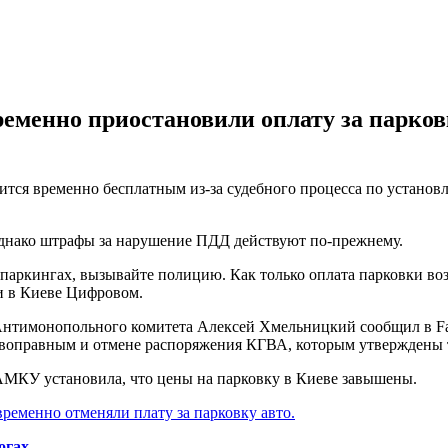
еменно приостановили оплату за парковк
ится временно бесплатным из-за судебного процесса по установ
 однако штрафы за нарушение ПДД действуют по-прежнему.
аркингах, вызывайте полицию. Как только оплата парковки возоб
ли в Киеве Цифровом.
 Антимонопольного комитета Алексей Хмельницкий сообщил в F
воправным и отмене распоряжения КГВА, которым утверждены т
 АМКУ установила, что цены на парковку в Киеве завышены.
временно отменяли плату за парковку авто.
огах