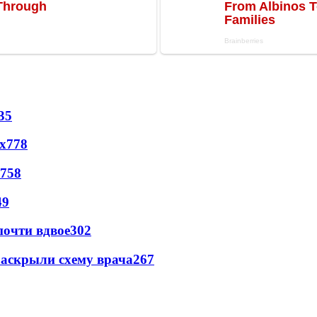
35
х
778
758
49
почти вдвое
302
раскрыли схему врача
267