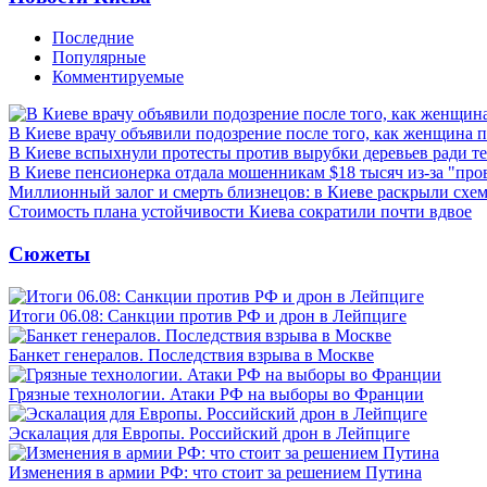
Последние
Популярные
Комментируемые
В Киеве врачу объявили подозрение после того, как женщина п
В Киеве вспыхнули протесты против вырубки деревьев ради т
В Киеве пенсионерка отдала мошенникам $18 тысяч из-за "пр
Миллионный залог и смерть близнецов: в Киеве раскрыли схем
Стоимость плана устойчивости Киева сократили почти вдвое
Сюжеты
Итоги 06.08: Санкции против РФ и дрон в Лейпциге
Банкет генералов. Последствия взрыва в Москве
Грязные технологии. Атаки РФ на выборы во Франции
Эскалация для Европы. Российский дрон в Лейпциге
Изменения в армии РФ: что стоит за решением Путина