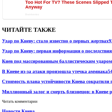
ЧИТАЙТЕ ТАКЖЕ
Удар по Киеву: стало известно о первых жертвах
9
Удар по Киеву: первая информация о последствия
Киев под массированным баллистическим ударом
В Киеве из-за атаки произошла утечка аммиака
5
Стоимость плана устойчивости Киева сократили 
Миллионный залог и смерть близнецов: в Киеве 
Читать комментарии
Новости Киева