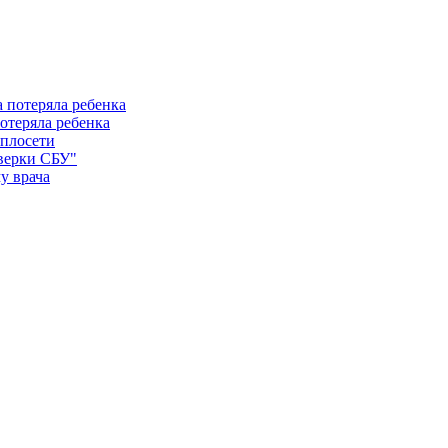
отеряла ребенка
еплосети
оверки СБУ"
у врача