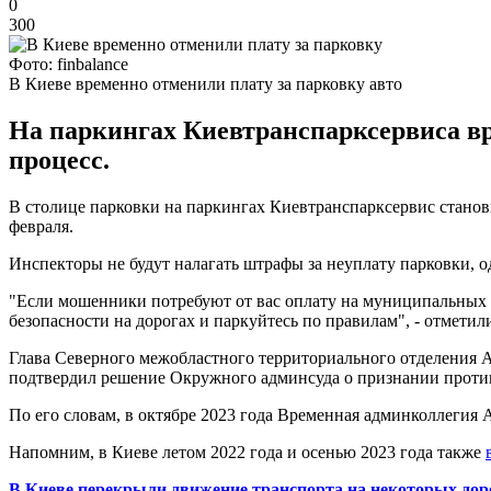
0
300
Фото: finbalance
В Киеве временно отменили плату за парковку авто
На паркингах Киевтранспарксервиса вр
процесс.
В столице парковки на паркингах Киевтранспарксервис станов
февраля.
Инспекторы не будут налагать штрафы за неуплату парковки,
"Если мошенники потребуют от вас оплату на муниципальных п
безопасности на дорогах и паркуйтесь по правилам", - отмети
Глава Северного межобластного территориального отделения
подтвердил решение Окружного админсуда о признании проти
По его словам, в октябре 2023 года Временная админколлегия
Напомним, в Киеве летом 2022 года и осенью 2023 года также
В Киеве перекрыли движение транспорта на некоторых дор