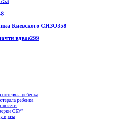
753
48
овника Киевского СИЗО
358
почти вдвое
299
отеряла ребенка
еплосети
оверки СБУ"
у врача