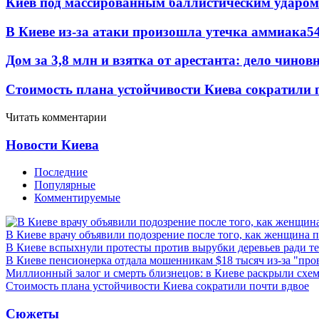
Киев под массированным баллистическим ударом
В Киеве из-за атаки произошла утечка аммиака
5
Дом за 3,8 млн и взятка от арестанта: дело чин
Стоимость плана устойчивости Киева сократили 
Читать комментарии
Новости Киева
Последние
Популярные
Комментируемые
В Киеве врачу объявили подозрение после того, как женщина п
В Киеве вспыхнули протесты против вырубки деревьев ради т
В Киеве пенсионерка отдала мошенникам $18 тысяч из-за "пр
Миллионный залог и смерть близнецов: в Киеве раскрыли схем
Стоимость плана устойчивости Киева сократили почти вдвое
Сюжеты