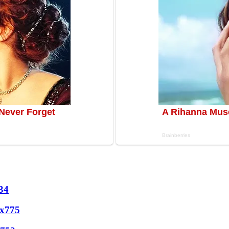
34
х
775