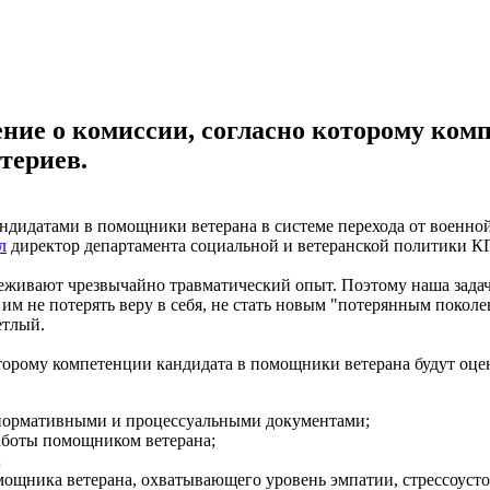
ние о комиссии, согласно которому ко
териев.
ндидатами в помощники ветерана в системе перехода от военно
л
директор департамента социальной и ветеранской политики К
ивают чрезвычайно травматический опыт. Поэтому наша задача с
 им не потерять веру в себя, не стать новым "потерянным поко
етлый.
орому компетенции кандидата в помощники ветерана будут оцени
с нормативными и процессуальными документами;
работы помощником ветерана;
;
омощника ветерана, охватывающего уровень эмпатии, стрессоуст