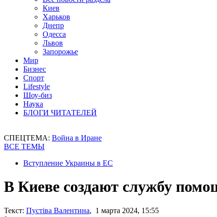
Киев
Харьков
Днепр
Одесса
Львов
Запорожье
Мир
Бизнес
Спорт
Lifestyle
Шоу-биз
Наука
БЛОГИ ЧИТАТЕЛЕЙ
СПЕЦТЕМА:
Война в Иране
ВСЕ ТЕМЫ
Вступление Украины в ЕС
В Киеве создают службу помо
Текст:
Пустіва Валентина
, 1 марта 2024, 15:55