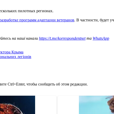
ескольких пилотных регионах.
азработке программ адаптации ветеранов
. В частности, будет 
уйтесь на наші канали
https://t.me/korrespondentnet
та
WhatsApp
сектора Крыма
іональних легіонів
те Ctrl+Enter, чтобы сообщить об этом редакции.