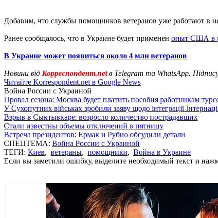
Добавим, что службы помощников ветеранов уже работают в н
Ранее сообщалось, что в Украине будет применен
опыт США в р
В Украине может появиться около 4 млн ветеранов
Новини від
Корреспондент.net
в Telegram та WhatsApp. Підпис
Читайте Korrespondent.net в Google News
Война России с Украиной
Провал сезона: Москва будет платить пособия работникам тур
У Сухопутних військах зробили заяву щодо інтеграції Інтернац
Взрыв в Сыктывкаре: возросло количество пострадавших
Стали известны объемы отключений в пятницу
Встреча президентов: Ермак и Рубио обсудили детали
СПЕЦТЕМА:
Война России с Украиной
ТЕГИ:
Киев
,
ветераны
,
помощники
,
Война в Украине
Если вы заметили ошибку, выделите необходимый текст и нажми