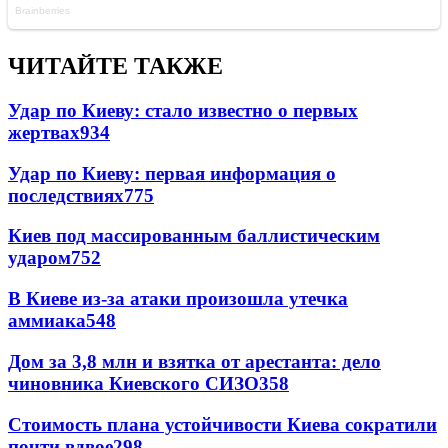
ЧИТАЙТЕ ТАКЖЕ
Удар по Киеву: стало известно о первых
жертвах
934
Удар по Киеву: первая информация о
последствиях
775
Киев под массированным баллистическим
ударом
752
В Киеве из-за атаки произошла утечка
аммиака
548
Дом за 3,8 млн и взятка от арестанта: дело
чиновника Киевского СИЗО
358
Стоимость плана устойчивости Киева сократили
почти вдвое
298