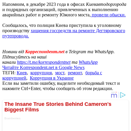
Напомним, в декабре 2023 года в офисах
Киевавтодоргорода
и подрядных организаций, привлеченных к выполнению
аварийных работ и ремонту Южного моста,
провели обыски.
Сообщалось, что полиция Киева приступила к уголовному
производству
хищения госсредств на ремонте Дегтяровского
путепровода.
Новини від
Корреспондент.net
в Telegram та WhatsApp.
Підписуйтесь на наші
канали
https://t.me/korrespondentnet
та
WhatsApp
Читайте Korrespondent.net в Google News
ТЕГИ:
Киев
,
коррупция
,
мост
,
ремонт
,
борьба с
коррупцией
,
Коррупция в Украине
Если вы заметили ошибку, выделите необходимый текст и
нажмите Ctrl+Enter, чтобы сообщить об этом редакции.