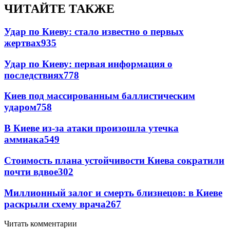
ЧИТАЙТЕ ТАКЖЕ
Удар по Киеву: стало известно о первых
жертвах
935
Удар по Киеву: первая информация о
последствиях
778
Киев под массированным баллистическим
ударом
758
В Киеве из-за атаки произошла утечка
аммиака
549
Стоимость плана устойчивости Киева сократили
почти вдвое
302
Миллионный залог и смерть близнецов: в Киеве
раскрыли схему врача
267
Читать комментарии