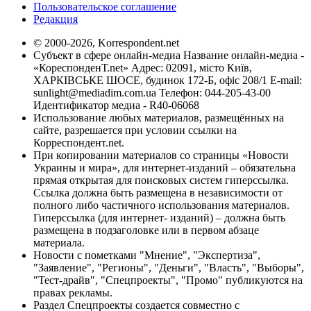
Пользовательское соглашение
Редакция
© 2000-2026, Korrespondent.net
Субъект в сфере онлайн-медиа Название онлайн-медиа -
«КореспонденТ.net» Адрес: 02091, місто Київ,
ХАРКІВСЬКЕ ШОСЕ, будинок 172-Б, офіс 208/1 E-mail:
sunlight@mediadim.com.ua
Телефон: 044-205-43-00
Идентификатор медиа - R40-06068
Использование любых материалов, размещённых на
сайте, разрешается при условии ссылки на
Корреспондент.net.
При копировании материалов со страницы «Новости
Украины и мира», для интернет-изданий – обязательна
прямая открытая для поисковых систем гиперссылка.
Ссылка должна быть размещена в независимости от
полного либо частичного использования материалов.
Гиперссылка (для интернет- изданий) – должна быть
размещена в подзаголовке или в первом абзаце
материала.
Новости с пометками "Мнение", "Экспертиза",
"Заявление", "Регионы", "Деньги", "Власть", "Выборы",
"Тест-драйв", "Спецпроекты", "Промо" публикуются на
правах рекламы.
Раздел Спецпроекты создается совместно с