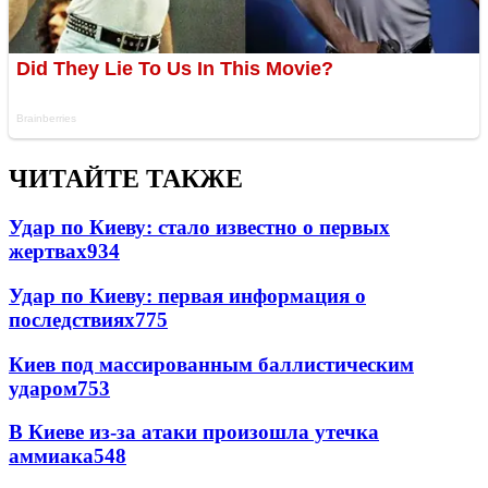
ЧИТАЙТЕ ТАКЖЕ
Удар по Киеву: стало известно о первых
жертвах
934
Удар по Киеву: первая информация о
последствиях
775
Киев под массированным баллистическим
ударом
753
В Киеве из-за атаки произошла утечка
аммиака
548