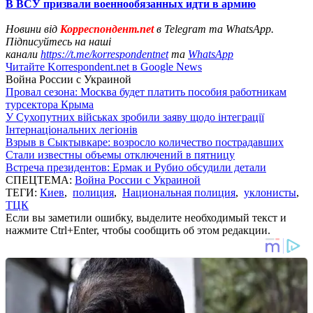
В ВСУ призвали военнообязанных идти в армию
Новини від
Корреспондент.net
в Telegram та WhatsApp.
Підписуйтесь на наші
канали
https://t.me/korrespondentnet
та
WhatsApp
Читайте Korrespondent.net в Google News
Война России с Украиной
Провал сезона: Москва будет платить пособия работникам
турсектора Крыма
У Сухопутних військах зробили заяву щодо інтеграції
Інтернаціональних легіонів
Взрыв в Сыктывкаре: возросло количество пострадавших
Стали известны объемы отключений в пятницу
Встреча президентов: Ермак и Рубио обсудили детали
СПЕЦТЕМА:
Война России с Украиной
ТЕГИ:
Киев
,
полиция
,
Национальная полиция
,
уклонисты
,
ТЦК
Если вы заметили ошибку, выделите необходимый текст и
нажмите Ctrl+Enter, чтобы сообщить об этом редакции.