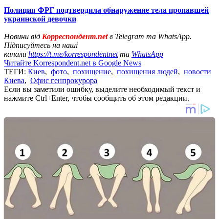
Полиция ФРГ подтвердила обнаружение тела пропавшей
украинской девочки
Новини від
Корреспондент.net
в Telegram та WhatsApp.
Підписуйтесь на наші
канали
https://t.me/korrespondentnet
та
WhatsApp
Читайте Korrespondent.net в Google News
ТЕГИ:
Киев
,
фото
,
похищение
,
похищения людей
,
новости
Киева
,
Офис генпрокурора
Если вы заметили ошибку, выделите необходимый текст и
нажмите Ctrl+Enter, чтобы сообщить об этом редакции.