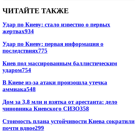
ЧИТАЙТЕ ТАКЖЕ
Удар по Киеву: стало известно о первых
жертвах
934
Удар по Киеву: первая информация о
последствиях
775
Киев под массированным баллистическим
ударом
754
В Киеве из-за атаки произошла утечка
аммиака
548
Дом за 3,8 млн и взятка от арестанта: дело
чиновника Киевского СИЗО
358
Стоимость плана устойчивости Киева сократили
почти вдвое
299