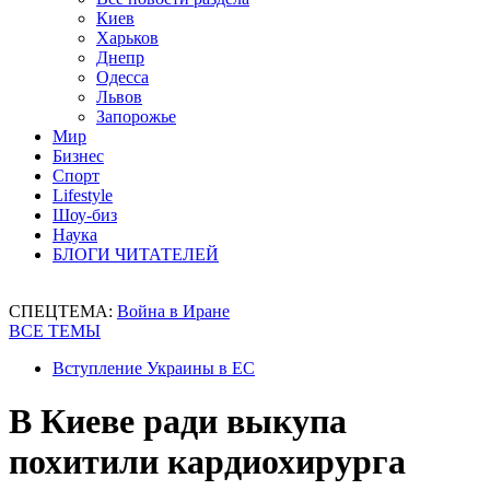
Киев
Харьков
Днепр
Одесса
Львов
Запорожье
Мир
Бизнес
Спорт
Lifestyle
Шоу-биз
Наука
БЛОГИ ЧИТАТЕЛЕЙ
СПЕЦТЕМА:
Война в Иране
ВСЕ ТЕМЫ
Вступление Украины в ЕС
В Киеве ради выкупа
похитили кардиохирурга