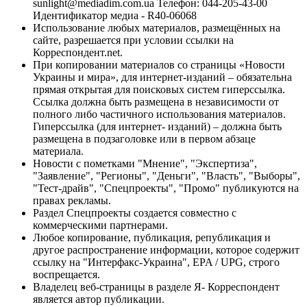
sunlight@mediadim.com.ua
Телефон: 044-205-43-00
Идентификатор медиа - R40-06068
Использование любых материалов, размещённых на
сайте, разрешается при условии ссылки на
Корреспондент.net.
При копировании материалов со страницы «Новости
Украины и мира», для интернет-изданий – обязательна
прямая открытая для поисковых систем гиперссылка.
Ссылка должна быть размещена в независимости от
полного либо частичного использования материалов.
Гиперссылка (для интернет- изданий) – должна быть
размещена в подзаголовке или в первом абзаце
материала.
Новости с пометками "Мнение", "Экспертиза",
"Заявление", "Регионы", "Деньги", "Власть", "Выборы",
"Тест-драйв", "Спецпроекты", "Промо" публикуются на
правах рекламы.
Раздел Спецпроекты создается совместно с
коммерческими партнерами.
Любое копирование, публикация, републикация и
другое распространение информации, которое содержит
ссылку на "Интерфакс-Украина", EPA / UPG, строго
воспрещается.
Владелец веб-страницы в разделе Я- Корреспондент
является автор публикации.