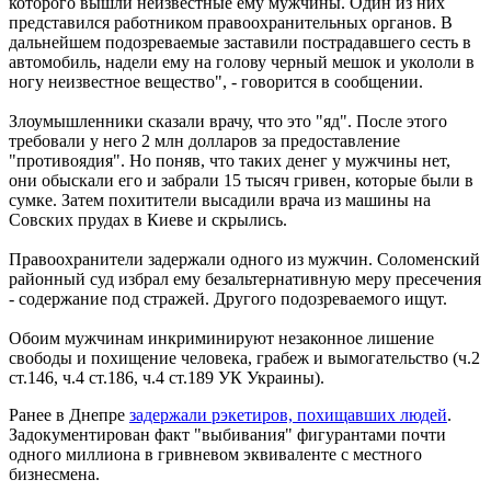
которого вышли неизвестные ему мужчины. Один из них
представился работником правоохранительных органов. В
дальнейшем подозреваемые заставили пострадавшего сесть в
автомобиль, надели ему на голову черный мешок и укололи в
ногу неизвестное вещество", - говорится в сообщении.
Злоумышленники сказали врачу, что это "яд". После этого
требовали у него 2 млн долларов за предоставление
"противоядия". Но поняв, что таких денег у мужчины нет,
они обыскали его и забрали 15 тысяч гривен, которые были в
сумке. Затем похитители высадили врача из машины на
Совских прудах в Киеве и скрылись.
Правоохранители задержали одного из мужчин. Соломенский
районный суд избрал ему безальтернативную меру пресечения
- содержание под стражей. Другого подозреваемого ищут.
Обоим мужчинам инкриминируют незаконное лишение
свободы и похищение человека, грабеж и вымогательство (ч.2
ст.146, ч.4 ст.186, ч.4 ст.189 УК Украины).
Ранее в Днепре
задержали рэкетиров, похищавших людей
.
Задокументирован факт "выбивания" фигурантами почти
одного миллиона в гривневом эквиваленте с местного
бизнесмена.