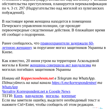
обстоятельства преступления, планируется переквалификация
по ч. 3 ст. 297 (Надругательство над могилой из хулиганских
побуждений).
В настоящее время женщина находится в помещении
Печерского управления полиции, где проходят
первоочередные следственные действия. В ближайшее время
ей сообщат о подозрении.
Ранее сообщалось, что
правоохранители задержали 60-
летнюю женщину
за поругание могил защитников Украины в
Киеве.
Как известно, 20 июня утром на территории Аскольдовой
могилы в Киеве
женщина совершила акт вандализма
на
могилах погибших защитников Украины
Новини від
Корреспондент.net
в Telegram та WhatsApp.
Підписуйтесь на наші канали
https://t.me/korrespondentnet
та
WhatsApp
Читайте Korrespondent.net в Google News
ТЕГИ:
Киев
,
вандализм
,
могилы
,
военные
Если вы заметили ошибку, выделите необходимый текст и
нажмите Ctrl+Enter, чтобы сообщить об этом редакции.