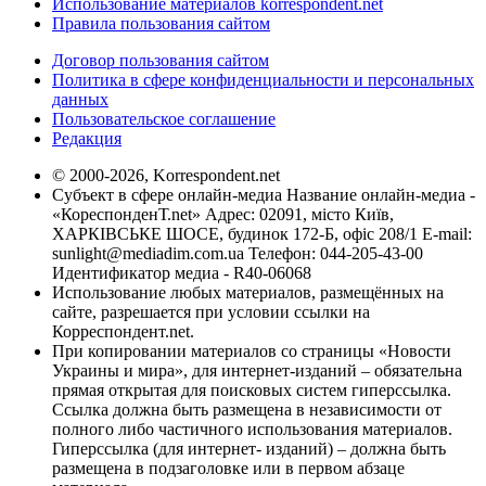
Использование материалов korrespondent.net
Правила пользования сайтом
Договор пользования сайтом
Политика в сфере конфиденциальности и персональных
данных
Пользовательское соглашение
Редакция
© 2000-2026, Korrespondent.net
Субъект в сфере онлайн-медиа Название онлайн-медиа -
«КореспонденТ.net» Адрес: 02091, місто Київ,
ХАРКІВСЬКЕ ШОСЕ, будинок 172-Б, офіс 208/1 E-mail:
sunlight@mediadim.com.ua
Телефон: 044-205-43-00
Идентификатор медиа - R40-06068
Использование любых материалов, размещённых на
сайте, разрешается при условии ссылки на
Корреспондент.net.
При копировании материалов со страницы «Новости
Украины и мира», для интернет-изданий – обязательна
прямая открытая для поисковых систем гиперссылка.
Ссылка должна быть размещена в независимости от
полного либо частичного использования материалов.
Гиперссылка (для интернет- изданий) – должна быть
размещена в подзаголовке или в первом абзаце