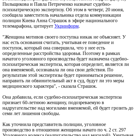
Пильщикова и Павла Петриченко назначат судебно-
психиатрическую экспертизу. Об этом в четверг, 20 июня,
сообщила заместитель начальника отдела коммуникации
полиции Киева Анна Страшок в эфире национального
телемарафона, цитирует
Укринформ
.
"Женщина мотивов своего поступка никак не объясняет. У
нас есть основания считать, учитывая ее поведение и
поступок, который она совершила, что у нее есть
определенные расстройства здоровья. Поэтому в рамках
начатого уголовного производства будет назначена судебно-
психиатрическая экспертиза, которая определит, является ли
она вменяемой, осознавала ли она свои действия. По
результатам этой экспертизы будет приниматься решение,
направить ли обвинительный акт в суд, будут ли это меры
медицинского характера", - сказала Страшок.
Она добавила, если судебно-психиатрическая экспертиза
признает 60-летнюю женщину, подозреваемую в
надругательстве над могилами вменяемой, ей будет грозить до
семи лет лишения свободы.
Как уточнила представитель полиции, уголовное
производство в отношении женщины начато по ч. 2 ст. 297
Уголовного кодекса (надругательство над могилой). Учитывая