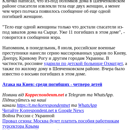
Кличко написал, что из-под обломков дома в Шевченковском
районе спасатели извлекли тела еще двух женщин, а менее
чем через полчаса появилось сообщение об еще одной
погибшей женщине.
"Тело еще одной женщины только что достали спасатели из-
под завалов дома на Сырце. Уже 11 погибших в этом доме", -
говорится в сообщении мэра.
Напомним, в понедельник, 8 июля, российские военные
преступники нанесли серию массированных ударов по Киеву,
Днепру, Кривому Рогу и другим городам Украины. В
частности, россияне
ударили по детской больнице Охматдет
, а
также по жилому дому в Шевченковском районе. Вчера было
известно о восьми погибших в этом доме.
Атака на Киев: среди погибших - четверо детей
Новини від
Корреспондент.net
в Telegram та WhatsApp.
Підписуйтесь на наші
канали
https://t.me/korrespondentnet
та
WhatsApp
Читайте Korrespondent.net в Google News
Война России с Украиной
Провал сезона: Москва будет платить пособия работникам
турсектора Крыма