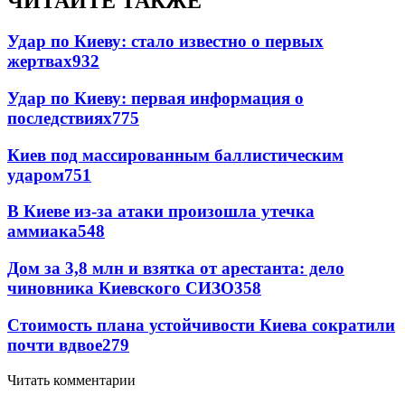
ЧИТАЙТЕ ТАКЖЕ
Удар по Киеву: стало известно о первых
жертвах
932
Удар по Киеву: первая информация о
последствиях
775
Киев под массированным баллистическим
ударом
751
В Киеве из-за атаки произошла утечка
аммиака
548
Дом за 3,8 млн и взятка от арестанта: дело
чиновника Киевского СИЗО
358
Стоимость плана устойчивости Киева сократили
почти вдвое
279
Читать комментарии