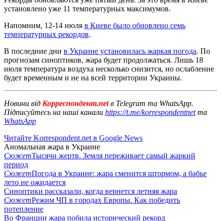
установлено уже 11 температурных максимумов.
Напомним, 12-14 июля
в Киеве было обновлено семь
температурных рекордов
.
В последние дни
в Украине установилась жаркая погода
. По
прогнозам синоптиков, жара будет продолжаться. Лишь 18
июля температура воздуха несколько снизится, но ослабление
будет временным и не на всей территории Украины.
Новини від
Корреспондент.net
в Telegram та WhatsApp.
Підписуйтесь на наші канали
https://t.me/korrespondentnet
та
WhatsApp
Читайте Korrespondent.net в Google News
Аномальная жара в Украине
Сюжет
Тысячи жертв. Земля переживает самый жаркий
период
Сюжет
Погода в Украине: жара сменится штормом, а бабье
лето не ожидается
Синоптики рассказали, когда вернется летняя жара
Сюжет
Режим ЧП в городах Европы. Как победить
потепление
Во Франции жара побила исторический рекорд