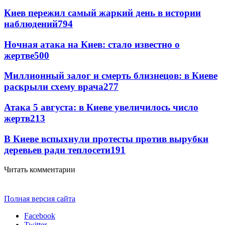
Киев пережил самый жаркий день в истории
наблюдений
794
Ночная атака на Киев: стало известно о
жертве
500
Миллионный залог и смерть близнецов: в Киеве
раскрыли схему врача
277
Атака 5 августа: в Киеве увеличилось число
жертв
213
В Киеве вспыхнули протесты против вырубки
деревьев ради теплосети
191
Читать комментарии
Полная версия сайта
Facebook
Twitter