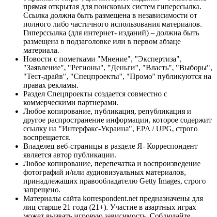
прямая открытая для поисковых систем гиперссылка.
Ссылка должна быть размещена в независимости от
полного либо частичного использования материалов.
Гиперссылка (для интернет- изданий) – должна быть
размещена в подзаголовке или в первом абзаце
материала.
Новости с пометками "Мнение", "Экспертиза",
"Заявление", "Регионы", "Деньги", "Власть", "Выборы",
"Тест-драйв", "Спецпроекты", "Промо" публикуются на
правах рекламы.
Раздел Спецпроекты создается совместно с
коммерческими партнерами.
Любое копирование, публикация, републикация и
другое распространение информации, которое содержит
ссылку на "Интерфакс-Украина", EPA / UPG, строго
воспрещается.
Владелец веб-страницы в разделе Я- Корреспондент
является автор публикации.
Любое копирование, перепечатка и воспроизведение
фотографий и/или аудиовизуальных материалов,
принадлежащих правообладателю Getty Images, строго
запрещено.
Материалы сайта korrespondent.net предназначены для
лиц старше 21 года (21+). Участие в азартных играх
может вызвать игровую зависимость. Соблюдайте