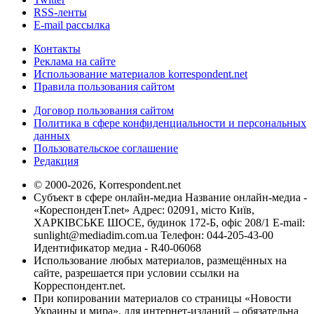
RSS-ленты
E-mail рассылка
Контакты
Реклама на сайте
Использование материалов korrespondent.net
Правила пользования сайтом
Договор пользования сайтом
Политика в сфере конфиденциальности и персональных
данных
Пользовательское соглашение
Редакция
© 2000-2026, Korrespondent.net
Субъект в сфере онлайн-медиа Название онлайн-медиа -
«КореспонденТ.net» Адрес: 02091, місто Київ,
ХАРКІВСЬКЕ ШОСЕ, будинок 172-Б, офіс 208/1 E-mail:
sunlight@mediadim.com.ua
Телефон: 044-205-43-00
Идентификатор медиа - R40-06068
Использование любых материалов, размещённых на
сайте, разрешается при условии ссылки на
Корреспондент.net.
При копировании материалов со страницы «Новости
Украины и мира», для интернет-изданий – обязательна