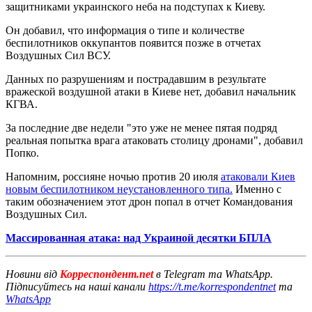
защитниками украинского неба на подступах к Киеву.
Он добавил, что информация о типе и количестве
беспилотников оккупантов появится позже в отчетах
Воздушных Сил ВСУ.
Данных по разрушениям и пострадавшим в результате
вражеской воздушной атаки в Киеве нет, добавил начальник
КГВА.
За последние две недели "это уже не менее пятая подряд
реальная попытка врага атаковать столицу дронами", добавил
Попко.
Напомним, россияне ночью против 20 июля
атаковали Киев
новым беспилотником неустановленного типа.
Именно с
таким обозначением этот дрон попал в отчет Командования
Воздушных Сил.
Массированная атака: над Украиной десятки БПЛА
Новини від
Корреспондент.net
в Telegram та WhatsApp.
Підписуйтесь на наші канали
https://t.me/korrespondentnet
та
WhatsApp