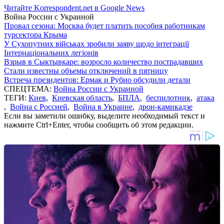
Читайте Korrespondent.net в Google News
Война России с Украиной
Провал сезона: Москва будет платить пособия работникам
турсектора Крыма
У Сухопутних військах зробили заяву щодо інтеграції
Інтернаціональних легіонів
Взрыв в Сыктывкаре: возросло количество пострадавших
Стали известны объемы отключений в пятницу
Встреча президентов: Ермак и Рубио обсудили детали
СПЕЦТЕМА:
Война России с Украиной
ТЕГИ:
Киев
,
Киевская область
,
БПЛА
,
беспилотник
,
атака
,
Война с Россией
,
Война в Украине
,
дрон-камикадзе
Если вы заметили ошибку, выделите необходимый текст и
нажмите Ctrl+Enter, чтобы сообщить об этом редакции.