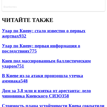
ЧИТАЙТЕ ТАКЖЕ
Удар по Киеву: стало известно о первых
жертвах
932
Удар по Киеву: первая информация о
последствиях
775
Киев под массированным баллистическим
ударом
751
В Киеве из-за атаки произошла утечка
аммиака
548
Дом за 3,8 млн и взятка от арестанта: дело
чиновника Киевского СИЗО
358
Стоимость плана устойчивости Киева сократили