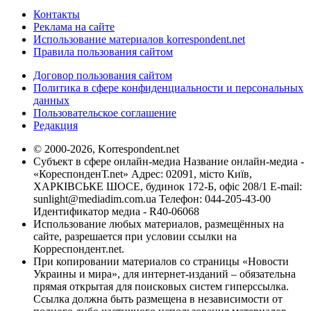
Контакты
Реклама на сайте
Использование материалов korrespondent.net
Правила пользования сайтом
Договор пользования сайтом
Политика в сфере конфиденциальности и персональных
данных
Пользовательское соглашение
Редакция
© 2000-2026, Korrespondent.net
Субъект в сфере онлайн-медиа Название онлайн-медиа -
«КореспонденТ.net» Адрес: 02091, місто Київ,
ХАРКІВСЬКЕ ШОСЕ, будинок 172-Б, офіс 208/1 E-mail:
sunlight@mediadim.com.ua
Телефон: 044-205-43-00
Идентификатор медиа - R40-06068
Использование любых материалов, размещённых на
сайте, разрешается при условии ссылки на
Корреспондент.net.
При копировании материалов со страницы «Новости
Украины и мира», для интернет-изданий – обязательна
прямая открытая для поисковых систем гиперссылка.
Ссылка должна быть размещена в независимости от