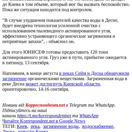
до Киева в том объеме, который мог бы вызвать беспокойство.
Пока же ситуация находится под контролем.
"В случае ухудшения показателей качества воды в Десне,
будет внедрена технология усиленной очистки с
использованием пылевидного активированного угля,
эффективно устраняющего органические загрязнения и
неприятные запахи", - объяснил он.
Для этого ЮНИСЕФ готовы предоставить 120 тонн
активированного угля. Груз уже в пути, прибытие ожидается
в пятницу, 13 сентября.
Напомним, в конце августа
в реках Сейм и Десна обнаружили
загрязнение
органическими веществами. Загрязненная вода в
реке Десна
может достигнуть Киевской области
,
ориентировочно, 14-16 сентября.
Новини від
Корреспондент.net
в Telegram та WhatsApp.
Підписуйтесь на наші
канали
https://t.me/korrespondentnet
та
WhatsApp
Читайте Korrespondent.net в Google News
ТЕГИ:
Киев
,
река
,
загрязнение воды
,
водоснабжение
,
Десна
,
новости Киева