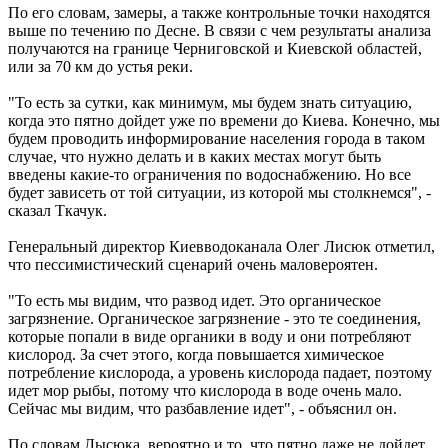
По его словам, замеры, а также контрольные точки находятся
выше по течению по Десне. В связи с чем результаты анализа
получаются на границе Черниговской и Киевской областей,
или за 70 км до устья реки.
"То есть за сутки, как минимум, мы будем знать ситуацию,
когда это пятно дойдет уже по времени до Киева. Конечно, мы
будем проводить информирование населения города в таком
случае, что нужно делать и в каких местах могут быть
введены какие-то ограничения по водоснабжению. Но все
будет зависеть от той ситуации, из которой мы столкнемся", -
сказал Ткачук.
Генеральный директор Киевводоканала Олег Лисюк отметил,
что пессимистический сценарий очень маловероятен.
"То есть мы видим, что развод идет. Это органическое
загрязнение. Органическое загрязнение - это те соединения,
которые попали в виде органики в воду и они потребляют
кислород. За счет этого, когда повышается химическое
потребление кислорода, а уровень кислорода падает, поэтому
идет мор рыбы, потому что кислорода в воде очень мало.
Сейчас мы видим, что разбавление идет", - объяснил он.
По словам Лысюка, вероятно и то, что пятно даже не дойдет