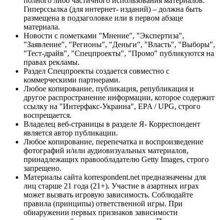
полного либо частичного использования материалов.
Гиперссылка (для интернет- изданий) – должна быть
размещена в подзаголовке или в первом абзаце
материала.
Новости с пометками "Мнение", "Экспертиза",
"Заявление", "Регионы", "Деньги", "Власть", "Выборы",
"Тест-драйв", "Спецпроекты", "Промо" публикуются на
правах рекламы.
Раздел Спецпроекты создается совместно с
коммерческими партнерами.
Любое копирование, публикация, републикация и
другое распространение информации, которое содержит
ссылку на "Интерфакс-Украина", EPA / UPG, строго
воспрещается.
Владелец веб-страницы в разделе Я- Корреспондент
является автор публикации.
Любое копирование, перепечатка и воспроизведение
фотографий и/или аудиовизуальных материалов,
принадлежащих правообладателю Getty Images, строго
запрещено.
Материалы сайта korrespondent.net предназначены для
лиц старше 21 года (21+). Участие в азартных играх
может вызвать игровую зависимость. Соблюдайте
правила (принципы) ответственной игры. При
обнаружении первых признаков зависимости