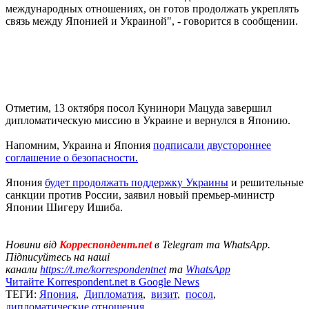
международных отношениях, он готов продолжать укреплять
связь между Японией и Украиной", - говорится в сообщении.
Отметим, 13 октября посол Кунинори Мацуда завершил
дипломатическую миссию в Украине и вернулся в Японию.
Напомним, Украина и Япония
подписали двустороннее
соглашение о безопасности.
Япония
будет продолжать поддержку Украины
и решительные
санкции против России, заявил новый премьер-министр
Японии Шигеру Ишиба.
Новини від
Корреспондент.net
в Telegram та WhatsApp.
Підписуйтесь на наші
канали
https://t.me/korrespondentnet
та
WhatsApp
Читайте Korrespondent.net в Google News
ТЕГИ:
Япония
,
Дипломатия
,
визит
,
посол
,
дипломатические отношения