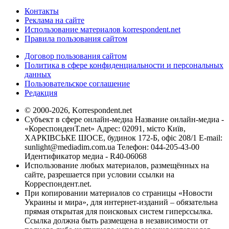
Контакты
Реклама на сайте
Использование материалов korrespondent.net
Правила пользования сайтом
Договор пользования сайтом
Политика в сфере конфиденциальности и персональных
данных
Пользовательское соглашение
Редакция
© 2000-2026, Korrespondent.net
Субъект в сфере онлайн-медиа Название онлайн-медиа -
«КореспонденТ.net» Адрес: 02091, місто Київ,
ХАРКІВСЬКЕ ШОСЕ, будинок 172-Б, офіс 208/1 E-mail:
sunlight@mediadim.com.ua
Телефон: 044-205-43-00
Идентификатор медиа - R40-06068
Использование любых материалов, размещённых на
сайте, разрешается при условии ссылки на
Корреспондент.net.
При копировании материалов со страницы «Новости
Украины и мира», для интернет-изданий – обязательна
прямая открытая для поисковых систем гиперссылка.
Ссылка должна быть размещена в независимости от