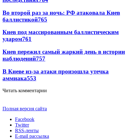
Во второй раз за ночь: РФ атаковала Киев
баллистикой
765
Киев под массированным баллистическим
ударом
761
Киев пережил самый жаркий день в истории
наблюдений
757
В Киеве из-за атаки произошла утечка
аммиака
553
Читать комментарии
Полная версия сайта
Facebook
Twitter
RSS-ленты
E-mail рассылка