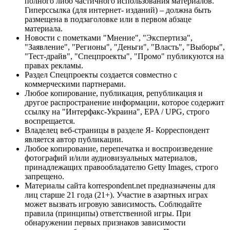
полного либо частичного использования материалов.
Гиперссылка (для интернет- изданий) – должна быть
размещена в подзаголовке или в первом абзаце
материала.
Новости с пометками "Мнение", "Экспертиза",
"Заявление", "Регионы", "Деньги", "Власть", "Выборы",
"Тест-драйв", "Спецпроекты", "Промо" публикуются на
правах рекламы.
Раздел Спецпроекты создается совместно с
коммерческими партнерами.
Любое копирование, публикация, републикация и
другое распространение информации, которое содержит
ссылку на "Интерфакс-Украина", EPA / UPG, строго
воспрещается.
Владелец веб-страницы в разделе Я- Корреспондент
является автор публикации.
Любое копирование, перепечатка и воспроизведение
фотографий и/или аудиовизуальных материалов,
принадлежащих правообладателю Getty Images, строго
запрещено.
Материалы сайта korrespondent.net предназначены для
лиц старше 21 года (21+). Участие в азартных играх
может вызвать игровую зависимость. Соблюдайте
правила (принципы) ответственной игры. При
обнаружении первых признаков зависимости