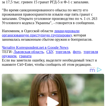
за 17,5 тыс. гривен 15 гранат РГД-5 и Ф-1 с запалами.
"Во время санкционированного обыска по месту его
проживания правоохранители изъяли еще пять гранат с
запалами. Открыто уголовное производство по ч. 1 ст. 263
Уголовного кодекса Украины", - говорится в сообщении.
Напомним, в Одесской области
ликвидировали
организованную преступную группировку
, которая
занималась незаконным сбытом оружия и боеприпасов.
Читайте Korrespondent.net в Google News
ТЕГИ:
Львовская область
,
СБУ
,
торговля
,
фото
,
торговля
оружием
,
граната
Если вы заметили ошибку, выделите необходимый текст и
нажмите Ctrl+Enter, чтобы сообщить об этом редакции.