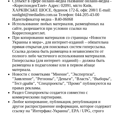
Субъект в сфере онлайн-медиа Название онлайн-медиа -
«КореспонденТ.net» Адрес: 02091, місто Київ,
ХАРКІВСЬКЕ ШОСЕ, будинок 172-Б, офіс 208/1 E-mail:
sunlight@mediadim.com.ua
Телефон: 044-205-43-00
Идентификатор медиа - R40-06068
Использование любых материалов, размещённых на
сайте, разрешается при условии ссылки на
Корреспондент.net.
При копировании материалов со страницы «Новости
Украины и мира», для интернет-изданий – обязательна
прямая открытая для поисковых систем гиперссылка.
Ссылка должна быть размещена в независимости от
полного либо частичного использования материалов.
Гиперссылка (для интернет- изданий) – должна быть
размещена в подзаголовке или в первом абзаце
материала.
Новости с пометками "Мнение", "Экспертиза",
"Заявление", "Регионы", "Деньги", "Власть", "Выборы",
"Тест-драйв", "Спецпроекты", "Промо" публикуются на
правах рекламы.
Раздел Спецпроекты создается совместно с
коммерческими партнерами.
Любое копирование, публикация, републикация и
другое распространение информации, которое содержит
ссылку на "Интерфакс-Украина", EPA / UPG, строго