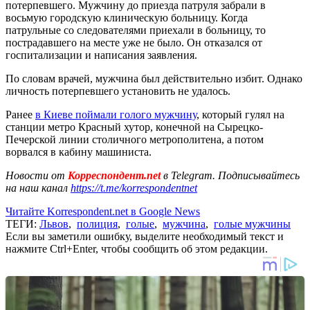
потерпевшего. Мужчину до приезда патруля забрали в
восьмую городскую клиническую больницу. Когда
патрульные со следователями приехали в больницу, то
пострадавшего на месте уже не было. Он отказался от
госпитализации и написания заявления.
По словам врачей, мужчина был действительно избит. Однако
личность потерпевшего установить не удалось.
Ранее
в Киеве поймали голого мужчину
, который гулял на
станции метро Красный хутор, конечной на Сырецко-
Печерской линии столичного метрополитена, а потом
ворвался в кабину машиниста.
Новости от
Корреспондент.net
в Telegram. Подписывайтесь
на наш канал
https://t.me/korrespondentnet
Читайте Korrespondent.net в Google News
ТЕГИ:
Львов
,
полиция
,
голые
,
мужчина
,
голые мужчины
Если вы заметили ошибку, выделите необходимый текст и
нажмите Ctrl+Enter, чтобы сообщить об этом редакции.