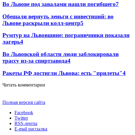
Во Львове под завалами нашли погибшего
7
Обещали вернуть деньги с инвестиций: во
Львове раскрыли колл-центр
5
Румтур на Львовщине: пограничники показали
лагерь
4
Во Львовской области люди заблокировали
трассу из-за спиртзавода
4
Ракеты РФ достигли Львова: есть "прилеты"
4
Читать комментарии
Полная версия сайта
Facebook
Twitter
RSS-ленты
E-mail рассылка