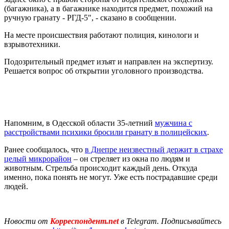
(багажника), а в багажнике находится предмет, похожий на
ручную гранату - РГД-5", - сказано в сообщении.
На месте происшествия работают полиция, кинологи и
взрывотехники.
Подозрительный предмет изъят и направлен на экспертизу.
Решается вопрос об открытии уголовного производства.
Напомним, в Одесской области 35-летний
мужчина с
расстройствами психики
бросили гранату в полицейских
.
Ранее сообщалось, что
в Днепре неизвестный держит в страхе
целый микрорайон
– он стреляет из окна по людям и
животным. Стрельба происходит каждый день. Откуда
именно, пока понять не могут. Уже есть пострадавшие среди
людей.
Новости от
Корреспондент.net
в Telegram. Подписывайтесь