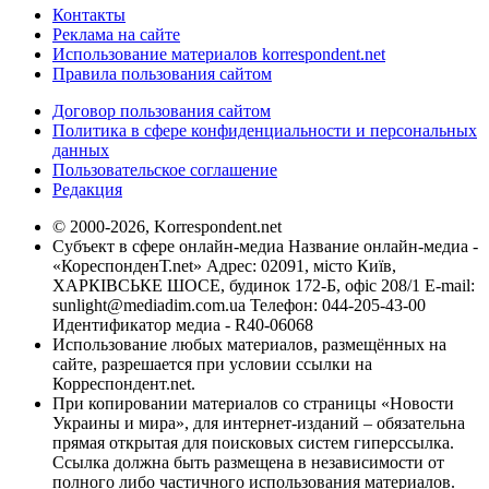
Контакты
Реклама на сайте
Использование материалов korrespondent.net
Правила пользования сайтом
Договор пользования сайтом
Политика в сфере конфиденциальности и персональных
данных
Пользовательское соглашение
Редакция
© 2000-2026, Korrespondent.net
Субъект в сфере онлайн-медиа Название онлайн-медиа -
«КореспонденТ.net» Адрес: 02091, місто Київ,
ХАРКІВСЬКЕ ШОСЕ, будинок 172-Б, офіс 208/1 E-mail:
sunlight@mediadim.com.ua
Телефон: 044-205-43-00
Идентификатор медиа - R40-06068
Использование любых материалов, размещённых на
сайте, разрешается при условии ссылки на
Корреспондент.net.
При копировании материалов со страницы «Новости
Украины и мира», для интернет-изданий – обязательна
прямая открытая для поисковых систем гиперссылка.
Ссылка должна быть размещена в независимости от
полного либо частичного использования материалов.