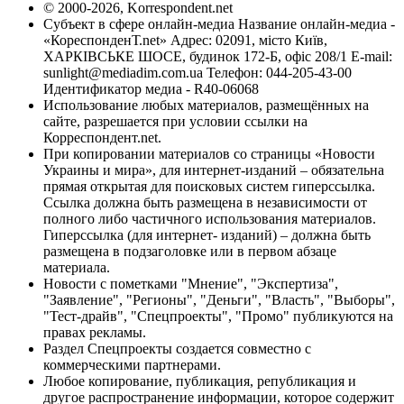
© 2000-2026, Korrespondent.net
Субъект в сфере онлайн-медиа Название онлайн-медиа -
«КореспонденТ.net» Адрес: 02091, місто Київ,
ХАРКІВСЬКЕ ШОСЕ, будинок 172-Б, офіс 208/1 E-mail:
sunlight@mediadim.com.ua
Телефон: 044-205-43-00
Идентификатор медиа - R40-06068
Использование любых материалов, размещённых на
сайте, разрешается при условии ссылки на
Корреспондент.net.
При копировании материалов со страницы «Новости
Украины и мира», для интернет-изданий – обязательна
прямая открытая для поисковых систем гиперссылка.
Ссылка должна быть размещена в независимости от
полного либо частичного использования материалов.
Гиперссылка (для интернет- изданий) – должна быть
размещена в подзаголовке или в первом абзаце
материала.
Новости с пометками "Мнение", "Экспертиза",
"Заявление", "Регионы", "Деньги", "Власть", "Выборы",
"Тест-драйв", "Спецпроекты", "Промо" публикуются на
правах рекламы.
Раздел Спецпроекты создается совместно с
коммерческими партнерами.
Любое копирование, публикация, републикация и
другое распространение информации, которое содержит