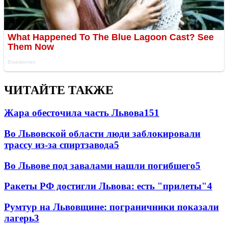
ЧИТАЙТЕ ТАКЖЕ
Жара обесточила часть Львова
151
Во Львовской области люди заблокировали
трассу из-за спиртзавода
5
Во Львове под завалами нашли погибшего
5
Ракеты РФ достигли Львова: есть "прилеты"
4
Румтур на Львовщине: пограничники показали
лагерь
3