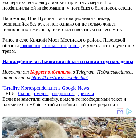
экспертиза, которая установит причину смерти. По
неофициальной информации, у погибшего был порок сердца.
Напомним, Ник Вуйчич - мотивационный спикер,
родившийся без рук и ног, однако он не только живет
полноценной жизнью, но и стал известным на весь мир.
Ранее в селе Княжий Мост Мостиского района Львовской
области
школьница попала под поезд
и умерла от полученных
травм.
На кладбище во Львовской области нашли труп младенца
Новости от
Корреспондент.net
в Telegram. Подписывайтесь
на наш канал
https://t.me/korrespondentnet
Читайте Korrespondent.net в Google News
ТЕГИ:
Львов
,
смерть
,
подросток
,
зрители
Если вы заметили ошибку, выделите необходимый текст и
нажмите Ctrl+Enter, чтобы сообщить об этом редакции.