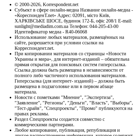
© 2000-2026, Korrespondent.net
Субъект в сфере онлайн-медиа Название онлайн-медиа -
«КореспонденТ.net» Адрес: 02091, місто Київ,
ХАРКІВСЬКЕ ШОСЕ, будинок 172-Б, офіс 208/1 E-mail:
sunlight@mediadim.com.ua
Телефон: 044-205-43-00
Идентификатор медиа - R40-06068
Использование любых материалов, размещённых на
сайте, разрешается при условии ссылки на
Корреспондент.net.
При копировании материалов со страницы «Новости
Украины и мира», для интернет-изданий – обязательна
прямая открытая для поисковых систем гиперссылка.
Ссылка должна быть размещена в независимости от
полного либо частичного использования материалов.
Гиперссылка (для интернет- изданий) – должна быть
размещена в подзаголовке или в первом абзаце
материала.
Новости с пометками "Мнение", "Экспертиза",
"Заявление", "Регионы", "Деньги", "Власть", "Выборы",
"Тест-драйв", "Спецпроекты", "Промо" публикуются на
правах рекламы.
Раздел Спецпроекты создается совместно с
коммерческими партнерами.
Любое копирование, публикация, републикация и
другое распространение информации, которое содержит