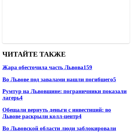
ЧИТАЙТЕ ТАКЖЕ
Жара обесточила часть Львова
159
Во Львове под завалами нашли погибшего
5
Румтур на Львовщине: пограничники показали
лагерь
4
Обещали вернуть деньги с инвестиций: во
Львове раскрыли колл-центр
4
Во Львовской области люди заблокировали