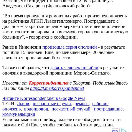
Указано, что инцидент произошел в 12:59 в районе ул.
Академика Сахарова (Франковский район).
"Во время проведения ремонтных работ произошел оползень
на работника ЛГКП Львовтеплоэнерго. Пострадавшего с
диагнозом закрытый перелом верхней трети левой плечевой
кости госпитализировали в восьмую городскую клиническую
больницу", - говорится в сообщении.
Ранее в Индонезии
произошла серия оползней
- в результате
погибли 15 человек. Еще, по меньшей мере, 20 человек
считаются пропавшими без вести.
Также сообщалось, что
девять человек погибли
в результате
оползня в эквадорской провинции Морона-Сантьяго.
Новости от
Корреспондент.net
в Telegram. Подписывайтесь
на наш канал
https://t.me/korrespondentnet
Читайте Korrespondent.net в Google News
ТЕГИ:
Львов
,
несчастные случаи
,
ремонт
,
рабочие
,
оползень
,
водопровод
,
несчастный случай
,
пострадавшие
,
коммунальщики
Если вы заметили ошибку, выделите необходимый текст и
нажмите Ctrl+Enter, чтобы сообщить об этом редакции.