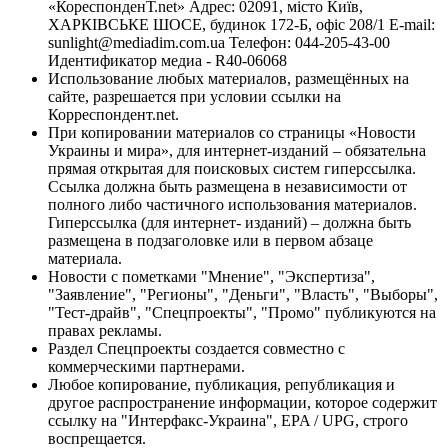
«КореспонденТ.net» Адрес: 02091, місто Київ,
ХАРКІВСЬКЕ ШОСЕ, будинок 172-Б, офіс 208/1 E-mail:
sunlight@mediadim.com.ua
Телефон: 044-205-43-00
Идентификатор медиа - R40-06068
Использование любых материалов, размещённых на
сайте, разрешается при условии ссылки на
Корреспондент.net.
При копировании материалов со страницы «Новости
Украины и мира», для интернет-изданий – обязательна
прямая открытая для поисковых систем гиперссылка.
Ссылка должна быть размещена в независимости от
полного либо частичного использования материалов.
Гиперссылка (для интернет- изданий) – должна быть
размещена в подзаголовке или в первом абзаце
материала.
Новости с пометками "Мнение", "Экспертиза",
"Заявление", "Регионы", "Деньги", "Власть", "Выборы",
"Тест-драйв", "Спецпроекты", "Промо" публикуются на
правах рекламы.
Раздел Спецпроекты создается совместно с
коммерческими партнерами.
Любое копирование, публикация, републикация и
другое распространение информации, которое содержит
ссылку на "Интерфакс-Украина", EPA / UPG, строго
воспрещается.