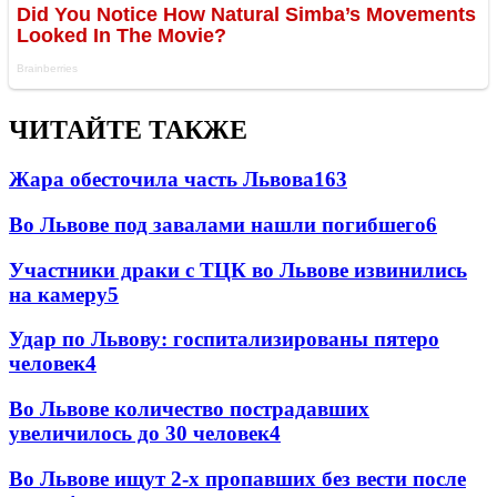
ЧИТАЙТЕ ТАКЖЕ
Жара обесточила часть Львова
163
Во Львове под завалами нашли погибшего
6
Участники драки с ТЦК во Львове извинились
на камеру
5
Удар по Львову: госпитализированы пятеро
человек
4
Во Львове количество пострадавших
увеличилось до 30 человек
4
Во Львове ищут 2-х пропавших без вести после