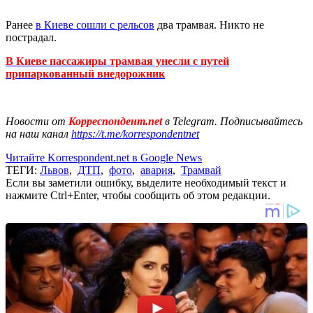
Ранее
в Киеве сошли с рельсов
два трамвая. Никто не
пострадал.
В Киеве пассажиры трамвая унесли с путей
припаркованный внедорожник
Новости от
Корреспондент.net
в Telegram. Подписывайтесь
на наш канал
https://t.me/korrespondentnet
Читайте Korrespondent.net в Google News
ТЕГИ:
Львов
,
ДТП
,
фото
,
авария
,
Трамвай
Если вы заметили ошибку, выделите необходимый текст и
нажмите Ctrl+Enter, чтобы сообщить об этом редакции.