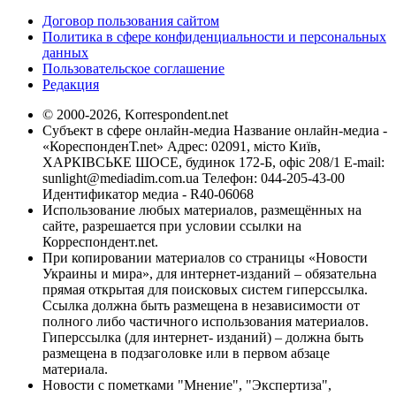
Договор пользования сайтом
Политика в сфере конфиденциальности и персональных
данных
Пользовательское соглашение
Редакция
© 2000-2026, Korrespondent.net
Субъект в сфере онлайн-медиа Название онлайн-медиа -
«КореспонденТ.net» Адрес: 02091, місто Київ,
ХАРКІВСЬКЕ ШОСЕ, будинок 172-Б, офіс 208/1 E-mail:
sunlight@mediadim.com.ua
Телефон: 044-205-43-00
Идентификатор медиа - R40-06068
Использование любых материалов, размещённых на
сайте, разрешается при условии ссылки на
Корреспондент.net.
При копировании материалов со страницы «Новости
Украины и мира», для интернет-изданий – обязательна
прямая открытая для поисковых систем гиперссылка.
Ссылка должна быть размещена в независимости от
полного либо частичного использования материалов.
Гиперссылка (для интернет- изданий) – должна быть
размещена в подзаголовке или в первом абзаце
материала.
Новости с пометками "Мнение", "Экспертиза",