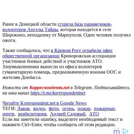
Ранее в Донецкой области
сгорела база парамедиков-
волонтеров Ангелы Тайры
, которая находится в селе
Широкино, неподалеку от Мариуполя. Один человек получил
ожоги.
Также сообщалось, что
в Кривом Роге ограбили офис
общественной организации
Криворожская ассоциация
участников боевых действий и участников АТО.
Злоумышленники вынесли из офиса волонтеров
гуманитарную помощь, предназначенную воинам ООС и
жителям Донбасса.
Новости от
Корреспондент.net
в Telegram. Подписывайтесь
на наш канал
https://t.me/korrespondentnet
Читайте Korrespondent.net в Google News
ТЕГИ:
Львов
,
видео
,
фото
,
огонь
,
пожар
,
пожарные
,
центр
,
реабилитация
,
Андрей Садовый
,
АТО
Если вы заметили ошибку, выделите необходимый текст и
нажмите Ctrl+Enter, чтобы сообщить об этом редакции.