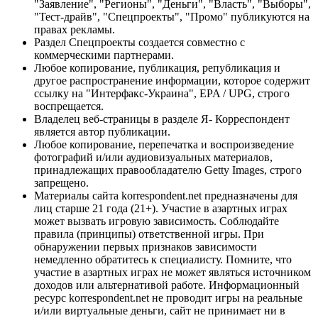
"Заявление", "Регионы", "Деньги", "Власть", "Выборы",
"Тест-драйв", "Спецпроекты", "Промо" публикуются на
правах рекламы.
Раздел Спецпроекты создается совместно с
коммерческими партнерами.
Любое копирование, публикация, републикация и
другое распространение информации, которое содержит
ссылку на "Интерфакс-Украина", EPA / UPG, строго
воспрещается.
Владелец веб-страницы в разделе Я- Корреспондент
является автор публикации.
Любое копирование, перепечатка и воспроизведение
фотографий и/или аудиовизуальных материалов,
принадлежащих правообладателю Getty Images, строго
запрещено.
Материалы сайта korrespondent.net предназначены для
лиц старше 21 года (21+). Участие в азартных играх
может вызвать игровую зависимость. Соблюдайте
правила (принципы) ответственной игры. При
обнаружении первых признаков зависимости
немедленно обратитесь к специалисту. Помните, что
участие в азартных играх не может являться источником
доходов или альтернативой работе. Информационный
ресурс korrespondent.net не проводит игры на реальные
и/или виртуальные деньги, сайт не принимает ни в