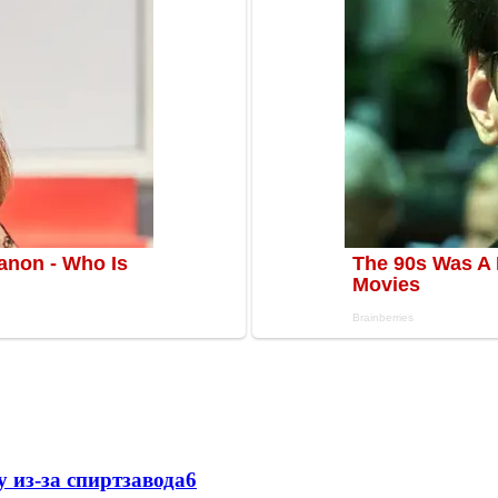
 из-за спиртзавода
6