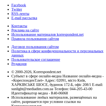
Facebook
Twitter
RSS-ленты
E-mail рассылка
Контакты
Реклама на сайте
Использование материалов korrespondent.net
Правила пользования сайтом
Договор пользования сайтом
Политика в сфере конфиденциальности и персональных
данных
Пользовательское соглашение
Редакция
© 2000-2026, Korrespondent.net
Субъект в сфере онлайн-медиа Название онлайн-медиа -
«КореспонденТ.net» Адрес: 02091, місто Київ,
ХАРКІВСЬКЕ ШОСЕ, будинок 172-Б, офіс 208/1 E-mail:
sunlight@mediadim.com.ua
Телефон: 044-205-43-00
Идентификатор медиа - R40-06068
Использование любых материалов, размещённых на
сайте, разрешается при условии ссылки на
Корреспондент.net.