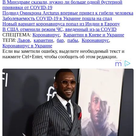
В Минздраве сказали, нужно ли больше одной бустерной
прививки от COVID-19
Подвид Омикрона Arcturus впервые привел к гибели человека
Заболеваемость COVID-19 в Украине пошла на спад
Новый вариант коронавируса попал из Индии в Европу
В США отменили режим ЧС, введенный из-за COVID
СПЕЦТЕМА:
Коронавирус
,
Карантин в Киеве и Украине
ТЕГИ:
Львов
,
карантин
,
бар
,
пабы
,
Коронавирус
,
Коронавирус в Украине
Если вы заметили ошибку, выделите необходимый текст и
нажмите Ctrl+Enter, чтобы сообщить об этом редакции.