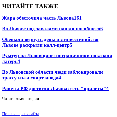
ЧИТАЙТЕ ТАКЖЕ
Жара обесточила часть Львова
161
Во Львове под завалами нашли погибшего
6
Обещали вернуть деньги с инвестиций: во
Львове раскрыли колл-центр
5
Румтур на Львовщине: пограничники показали
лагерь
4
Во Львовской области люди заблокировали
трассу из-за спиртзавода
4
Ракеты РФ достигли Львова: есть "прилеты"
4
Читать комментарии
Полная версия сайта